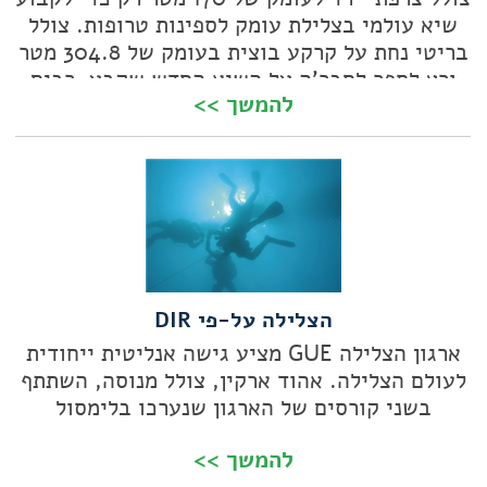
שיא עולמי בצלילת עומק לספינות טרופות. צולל
בריטי נחת על קרקע בוצית בעומק של 304.8 מטר
ורץ לספר לחבר'ה על השיא החדש שקבע. רבים
להמשך >>
אחרים שביקשו לחקות אותם ולרדת למעמקים
בלתי אפשריים נעלמו לנצח. לצלול מעבר לכל גבול
שפוי
הצלילה על-פי DIR
ארגון הצלילה GUE מציע גישה אנליטית ייחודית
לעולם הצלילה. אהוד ארקין, צולל מנוסה, השתתף
בשני קורסים של הארגון שנערכו בלימסול
להמשך >>