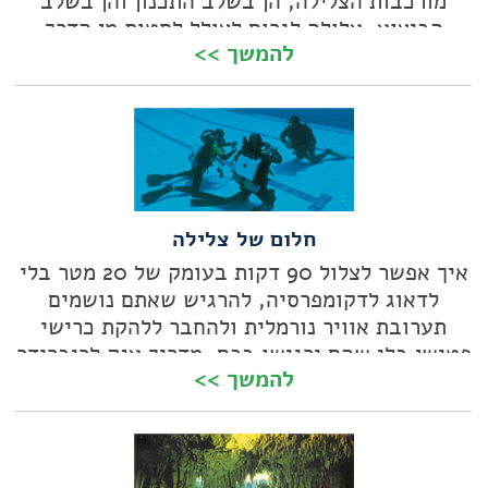
מורכבות הצלילה, הן בשלב התכנון והן בשלב
הביצוע, עלולה לגרום לצולל לסטות מן הדרך
להמשך >>
הנכונה מספר רב של פעמים
חלום של צלילה
איך אפשר לצלול 90 דקות בעומק של 20 מטר בלי
לדאוג לדקומפרסיה, להרגיש שאתם נושמים
תערובת אוויר נורמלית ולהחבר ללהקת כרישי
פטישן בלי שהם ירגישו בכם. מדריך ענק לריברידר
להמשך >>