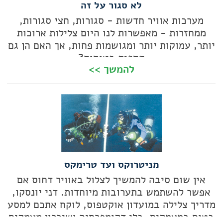
לא סגור על זה
מערכות אוויר חדשות - סגורות, חצי סגורות,
ממחזרות - מאפשרות לנו היום צלילות ארוכות
יותר, עמוקות יותר ומגושמות פחות, אך האם הן גם
מספיק בטוחות?
להמשך >>
מניטרוקס ועד טרימקס
אין שום סיבה להמשיך לצלול באוויר דחוס אם
אפשר להשתמש בתערובות מיוחדות. דני יונסקו,
מדריך צלילה במועדון אוקטפוס, לוקח אתכם למסע
בטוח במעמקים, בלי דקומפרסיה ושיכרון מעמקים