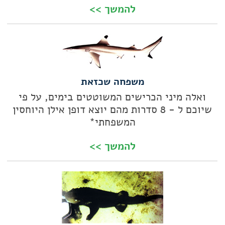
להמשך >>
יעילים והמומים האבולוציוניים הללו חרצו את
דינם.
מאת: מרי סרולו, צילום: ג'ף רוטמן
משפחה שכזאת
ואלה מיני הכרישים המשוטטים בימים, על פי
שיוכם ל - 8 סדרות מהם יוצא דופן אילן היוחסין
המשפחתי*
להמשך >>