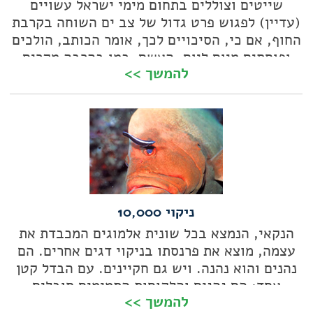
שייטים וצוללים בתחום מימי ישראל עשויים
(עדיין) לפגוש פרט גדול של צב ים השוחה בקרבת
החוף, אם כי, הסיכויים לכך, אומר הכותב, הולכים
ופוחתים מיום ליום. האשם, כמו בהרבה מקרים
להמשך >>
אחרים, הוא האדם, אבל גם בקרב בני המין
הקטלני הזה יש כמה נקודות אור
ניקוי 10,000
הנקאי, הנמצא בכל שונית אלמוגים המכבדת את
עצמה, מוצא את פרנסתו בניקוי דגים אחרים. הם
נהנים והוא נהנה. ויש גם חקיינים. עם הבדל קטן
אחד: הם נהנים והלקוחות התמימים סובלים
להמשך >>