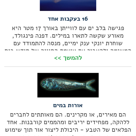
16 בעקבות אחד
פגישה בלב ים עם לווייתן באורך 17 מטר היא
מאורע שקשה לתארו במילים. דפנה פינגולד,
שוחרת יונקי ענק ימיים, מנסה להתמודד עם
המשימה ולהעביר את עוצמת החוויה של חודש בים
להמשך >>
הליגורי ב'מצוד' אחר הלווייתן המצוי
אורות במים
הם מאירים, או מקרינים. הם מאותתים לחברים
ללהקה, מפחידים יריבים ומהממים קורבנות. אחד
הפלאים של הטבע - היכולת ליצור אור תוך שימוש