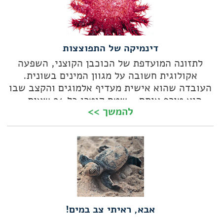
דינמיקה של התפוצצות
לתזונה המועדפת של הכוכבן הקוצני, השפעה
אקולוגית חשובה על מגוון המינים בשונית.
העובדה שהוא אישית מעדיף אלמוגים והקצב שבו
הוא טורף אותם - שטח קוטרו כל 24 שעות -
להמשך >>
הופכים אותו למכת טבע קשה לעצירה
אבא, ראיתי צב במים!