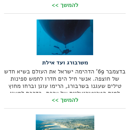
להמשך >>
הגרמנים ב-6 באוקטובר? מה קרה לדנרייבן אחרי
שרב החובל רב עם אשתו? מסע בעקבות ספינות
טבועות מאילת ועד אבו-נוחאס
משרבורג ועד אילת
בדצמבר 69' הדהימה ישראל את העולם בשיא חדש
של חוצפה. אנשי חיל הים חדרו לחמש ספינות
טילים שעגנו בשרבורג, הרימו עוגן וברחו מחוץ
למים הטריטוריאליים של צרפת, בדרכם למעגן
להמשך >>
הקישון. גדי בן-זאב הוביל אז (בים סוער) את
הספינה "סופה". כיום היא נחה את מנוחתה
האחרונה באילת.