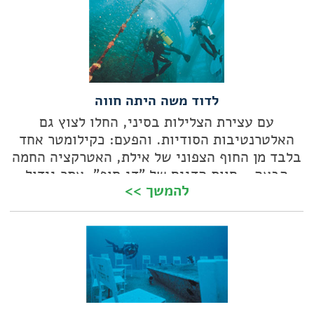
לדוד משה היתה חווה
עם עצירת הצלילות בסיני, החלו לצוץ גם
האלטרנטיבות הסודיות. והפעם: כקילומטר אחד
בלבד מן החוף הצפוני של אילת, האטרקציה החמה
הבאה - חוות הדגים של "דג סוף", אתר גידול
להמשך >>
מסחרי המהווה מקום מסתור לדגי שונית רבים,
לטונות, פלמידות, ברקודות ואפילו כרישים
ודולפינים