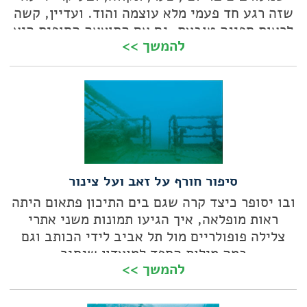
שזה רגע חד פעמי מלא עוצמה והוד. ועדיין, קשה
לראות ספינה טובעת, גם אם התוצאה הסופית היא
להמשך >>
כינונו של אתר צלילה חדש
סיפור חורף על זאב ועל צינור
ובו יסופר כיצד קרה שגם בים התיכון פתאום היתה
ראות מופלאה, איך הגיעו תמונות משני אתרי
צלילה פופולריים מול תל אביב לידי הכותב וגם
כמה מילות הספד למועדון שנסגר
להמשך >>