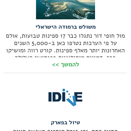
משולש ברמודה הישראלי
מול חופי דור נתגלו כבר 17 ספינות טבועות, אולם
על פי הערכות נטרפו כאן ב-5,000 השנים
האחרונות יותר מאלף ספינות. קורט רווה ומושיקו
בכר, דמויות מיתולוגיות בפנתיאון הצלילה
להמשך >>
הישראלי, מפעילים יחד את מועדון אקווה דור,
הנושק לאחד החופים היפים בארץ. השניים
מבטיחים צלילות מרהיבות ולא רק בגלל השרידים
הארכיאולוגיים
טיול בפארק