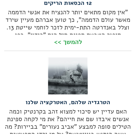
12 הכסאות הריקים
"אין מקום מתאים יותר להנציח את אנשי הדממה
מאשר עולם הדממה", כך טוען אברהם מעיין שירד
וצלל באנדרטה התת-ימית לזכר לוחמי שייטת 13.
סיפור הטבעת ספינת חיל הים "כידון", כפי
להמשך >>
שמסופר משלוש זוויות ראייה שונות הוא סיפורה
של המציאות הישראלית
הטרגדיה שלהם, האטרקציה שלנו
האם עדיין יש סיכוי למצוא זהב בקרנטיק וכמה
אנשים איבדו שם את חייהם? את מי לקחה ספינת
הטילים סופה למבצע "אביב נעורים" בביירות? מה
עשה היתוש בווייטנאם? על מי ירדו המפציצים