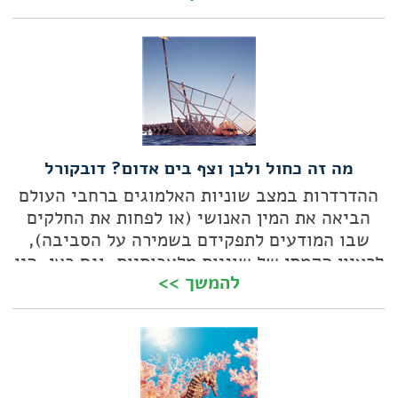
רוברט בלרד. הגיע וגילה מטען של מאות כדי חרס
עתיקים השייך לספינה פניקית, הפרה-קלאסית
הגדולה ביותר שנמצאה עד כה
מה זה כחול ולבן וצף בים אדום? דובקורל
ההדרדרות במצב שוניות האלמוגים ברחבי העולם
הביאה את המין האנושי (או לפחות את החלקים
שבו המודעים לתפקידם בשמירה על הסביבה),
לרעיון הקמתן של שוניות מלאכותיות. וגם כאן, היו
להמשך >>
נסיונות פחות טובים, יותר טובים והרבה יותר
טובים. למשל, שונית הדובקורל שבאילת, שהפכה
מהר מאוד לסיפור הצלחה ומוקד משיכה לבעלי
חיים ימיים, כמו גם לחוקרים