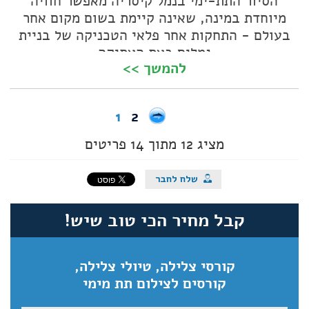
הסיור התת-ימי בנמל קיסריה מאפשר חוויה
מיוחדת במינה, שאינה קיימת בשום מקום אחר
בעולם - התחקות אחר פלאי הטכניקה של בניית
נמלים בעת העתיקה
להמשך >>
מאת: שרה אהרונסון
צילומים : איתמר גרינברג
1
2
מציג 12 מתוך 14 פריטים
קבל מחיר הכי טוב שיש!
קורסי צלילה, טיולי צלילה,
קורסים לצילום תת מימי