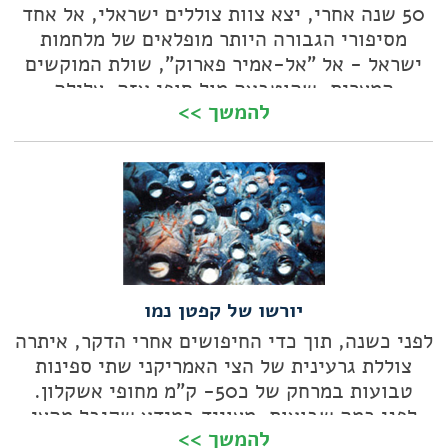
50 שנה אחרי, יצא צוות צוללים ישראלי, אל אחד
מסיפורי הגבורה היותר מופלאים של מלחמות
ישראל - אל "אל-אמיר פארוק", שולת המוקשים
המצרית, שהוטבעה מול חופי עזה. צלילה
להמשך >>
הסטורית, מרגשת, שגם שמה קץ לוויכוח בן כמה
עשורים
יורשו של קפטן נמו
לפני כשנה, תוך כדי החיפושים אחרי הדקר, איתרה
צוללת גרעינית של הצי האמריקני שתי ספינות
טבועות במרחק של כ50- ק"מ מחופי אשקלון.
לפני כמה שבועות, מצוייד במידע שקיבל מהצי
להמשך >>
האמריקני, הגיע לאזור, מגלה הטיטניק, ד"ר