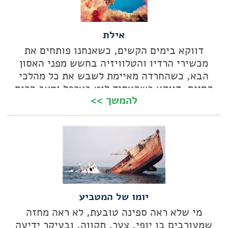
אילת
דווקא בימים הקשים, כשאנחנו פותחים את
מכשירי הרדיו והטלוויזיה בחשש מפני האסון
הבא, כשהחרדה מאיימת לשבש את כל מהלכי
החיים, דווקא כשהעתיד לוט בערפל ומצב הרוח
להמשך >>
קשה מתמיד, זה בדיוק הזמן לקחת פסק זמן.
שהרי, אין כמו חופשה וכמה צלילות טובות כדי
להשיב מעט רוגע ואיזון לנפש. וככה מגיעים גם
לאילת.
יומו של המטביע
מי שלא ראה ספינה טובעת, לא ראה מחזה
שמעורבים בו יופי, צער, תקווה, ובעיקר ידיעה