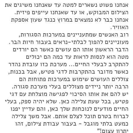
אנחנו פשוט נשארים למטה עד שאנחנו משיגים את
הצילום המבוקש, או עד שאנחנו עייפים פיזית.
אנחנו כבר לא נמצאים במרוץ כנגד שעון אספקת
האוויר.
רוב האנשים שמתעניינים במערכות הסגורות,
מעוניינים להפוך לבלתי-נראים בעבור חיות הבר.
הדבר הראשון אותו הם עושים כאשר הם יורדים
מטה הוא לנסות לראות עד כמה הם יכולים
להתקרב לבעלי החיים... מערכת כזו עובדת נהדר
כאשר מדובר בהתקרבות לדגי פטיש, אבל בכנות,
צוללים העושים שימוש במערכות פתוחות הם
הרבה יותר ניידים מצוללים בעלי מערכת סגורה.
יש להם את אותו הסיכוי לפגישה מוצלחת עם דגי
פטיש, בכל שעת צלילה כאן. שלא יהיה ספק, בעלי
החיים מודעים לנוכחות שלך כאן, והם עדיין יפנו
לברוח בטרם תוכל לצלם אותם. אבל משך צלילה
כמעט בלתי מוגבל - בעבור עבודת צילום, זהו
יתרון עצום!"