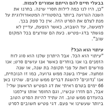
בבעלי חיים להם הייתם אמורים לצפות.
"כן, היו לנו כמה לילות חסרי שינה. בחרנו את
השנה הגרועה ביותר בהסטוריה המטאורולוגית על
מנת לצלם את הסרט הזה. אין כל ספק בכך.
למעשה, עד השבוע, כאשר הופעת, עדיין לא
פגשתי בדג-פטיש. כעת הם שורצים בכל המקום
שוב".
עיתוי הוא הכל?
"עיתוי הוא הכל. אבל היתרון שלנו הוא סוג לוח
הזמנים בו אנו בוחרים כאשר אנו עושים סרט; אנו
פורשים זאת על פני תקופה בת שנה, או שנה
ומחצה. אפילו בשנה ממש גרועה, כמו זו הנוכחית,
אנו 'נדונים' להשגת דברים ממש טובים. שהינו כאן
66 ימים בטרם ראיתי את דג הפטיש הראשון שלי!
אבל, הם חזרו עכשיו, וגם החומר אותו צילמנו
בהעדרם ממש טוב. זה עתיד להיות הסרט הטוב
ביותר שעשינו אי פעם. דגי פטיש חשובים לסרט