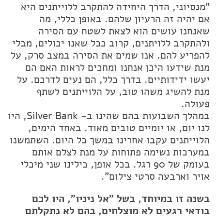
"מנסיוני, הדרך היחידה להתקרב ללוייתנים היא
אם יהיה זה הרעיון שלהם. באופן כללי, מה
שאנחנו עושים הוא לצאת לשטח עם הסירה
ולהתקרב ללויתנים, קרוב ככל שאנו יכולים, מבלי
להפריע להם. אנו שמים את הסירה במצב סרק, על
מנת שידעו היכן אנחנו ומחכים לראות האם הם
יעשו ידידותיים. בדרך כלל, הם נעים לדרכם. על
מנת להשיג משהו טוב, על הלוייתנים לשתף
פעולה.
במהלך השבועות בהם שהינו ב- Silver Bank, היו
לנו יום, או יומיים טובים מאוד. באחד הימים,
הלוייתנים עקבו אחרינו במשך כל היום. השתמשנו
במערכות נשימה פתוחות על מנת לצלם אותם
בעומק של 90 רגל. בכל אופן, כילינו שני מיכלי
אויר וארבעה סרטי צילום".
בשנה זו במיוחד, בשל "אל ניניו", היו לכם
בודאי רגעים לא מוצלחים, בהם לא נתקלתם