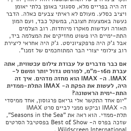
זה היה בפריים מלא, ססגוני באופן בלתי יאומן
ויציב כסלע. מעולם לא ראיתי צבעים כאלה. הדבר
נעשה באמצעות חצובה, במשקל כבד, ועם המון
תאורה ועדשות מאקרו מיוחדות. רוב הצלמים
התת-ימיים היו פשוט מחזיקים את המצלמה ביד,
אבל ג'ק היה פרפקציוניסט. ג'ק היה אחראי ליצירת
רוב צילומי יצורי הבר המתוחכמים של זמנו".
אם כבר מדברים על עבודת צילום עכשווית, אתה
עברת מ16-מ"מ, לפורמט גדול יותר ומשם ל-
IMAX. ה- IMAX הוא מחזה מדהים. איך זה
היה, לעשות את הפקת ה- IMAX התלת-ממדית
התת-ימית הראשונה?
"יום אחד התקשר אלי גריאם פרגוסון, אחד ממיסדי
ה- IMAX וביקש ממני לביים סרט IMAX
תלת-ממדי. הוא ראה את "Seasons in the Sea",
שזכה בפרס ה- Best of Show בפסטיבל הסרטים
Wildscreen International .