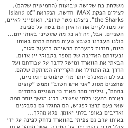
משלחת בת שלושה שבועות (החמישית שלהם),
לצילום הפקת IMAX חדשה, הנקראת "Island of
the Sharks". ניצלנו מטר טרופי, האופייני לאיים,
על מנת לקיים את הראיון המובטח על ספינת
השניים. אבל, זה לא כל מה שעשינו באותו יום...
כולנו העברנו כשבע שעות מתחת למים באותו
היום, תודות למערכת הנשימה במעגל סגור,
ובעזרתם האדיבה של מספר בקבוקי יין אדום,
הבאתי את הווארד ומישל לדבר על עבודתם ועל
הדרך בה התחילו את הקריירה המרתקת שלהם.
בעולם המאכלס יותר מדי טיפוסים יומרניים,
שחצנים מסוג "אני איש חשוב" וממש "קוצים
בתחת", גיליתי מהר מאוד כי השניים נחמדים
באורח כמעט בלתי אפשרי. כזוג מושך יותר ממה
שאי פעם תרצו לפגוש, הם התגלו גם כסבלנים
ואדיבים באופן בלתי יאומן. פלא מהלך...
באותו ערב גם צפיתי בהווארד נדחק לפינה על ידי
צולל טכני להוט יתר על המידה, אשר תחקר אותו