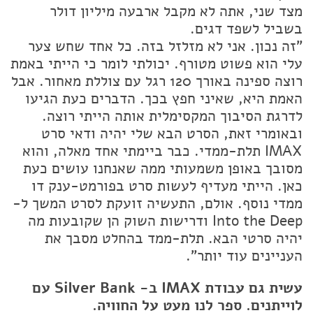
מצד שני, אתה לא מקבל ארבעה מיליון דולר
בשביל לשפד דגים.
"זה נכון. אני לא מזלזל בזה. כל אחד שחש צער
עלי הוא פשוט מטורף. יכולתי לומר כי הייתי באמת
רוצה ספינה באורך 120 רגל עם צוללת מאחור. אבל
האמת היא, שאיני חפץ בכך. הדברים כעת הגיעו
לדרגת הסיבוך המקסימלית אותה הייתי רוצה.
ובאומרי זאת, הסרט הבא שלי יהיה ודאי סרט
IMAX תלת-ממדי. כבר ביימתי אחד מאלה, והוא
מסובך באופן משמעותי ממה שאנחנו עושים כעת
כאן. הייתי מעדיף לעשות סרט בפורמט-ענק דו
ממדי נוסף. אולם, התעשיה זועקת לסרט המשך ל-
Into the Deep ודרישות השוק הן שקובעות מה
יהיה סרטי הבא. תלת-ממד בהחלט מסבך את
העניינים עוד יותר".
עשית גם עבודת IMAX ב- Silver Bank עם
לוייתנים. ספר לנו מעט על החוויה.