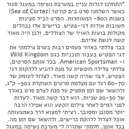
"התחלנו לגלות עניין במערכת נשימה במעגל סגור
כאשר השלמנו סרט בים קורטז {Sea of Cortez}
בשנות ה80- המאוחרות. הסרט הכיל סצינות
חשובות אודות דגי-פטיש. כרישים אלו נבהלים
מקולות בועות האויר של הצוללים, ולכן היה מאוד
קשה לגשת אליהם.
כבר צללתי באזור פעמים רבות בטרם צילמתי את
דגי הפטיש בעבור תוכניות כגון Wild Kingdom
ו- American Sportsman. בכל אותם הסרטים,
צללתי צלילה חופשית על מנת להגיע ללהקות דגי
הפטיש, דבר שהיה קשה מאוד. לצלול לעומק של
60-70 רגל עם מצלמת סרטים השוקלת כ30- ק"ג,
ולהשאר שם זמן מספיק על מנת לצלם סרט באורך
של 20-30 שניות, הוא דבר קשה מאוד. לעלות
לפני המים לאחר צילום הקטע הוא אפילו הרבה
יותר מסוכן ומסובך. רציתי למצוא דרך באמצעותה
אוכל לצלול ללהקת כרישים, ולהשאר שם זמן מה.
בכל אופן, חלמתי שתהיה לי מערכת נשימה במעגל