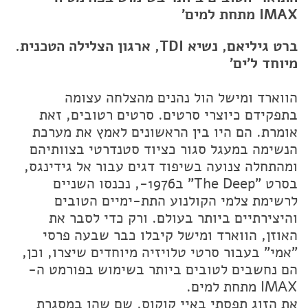
IMAX מתחת למים'
ברט גיליאם, נשיא TDI, ארגון הצלילה הטכנית.
מיוחד ל'ים'
הווארד ומישל הול נהנים מהצלחה עצומה
בתפקידם כיוצרי סרטים. סרטים רטובים, זאת
אומרת. הם היו בין הראשונים לאמץ את מערכת
הנשימה במעגל סגור כציוד סטנדרטי בצוותיהם
ומהתחלה צנועה בשיפוד דגים עבור אל גידינגס,
בסרט "The Deep" ב1976-, נכנסו השניים
לרשימת צלמי הקולנוע התת-ימיים הטובים
והיצירתיים ביותר בעולם. ורק כדי לסבר את
האוזן, הווארד ומישל קיבלו כבר שבעה פרסי
"אמי" בעבור סרטי טלויזיה מיוחדים שיצרו, וכן,
הם נחשבים לטובים ביותר בשימוש בפורמט ה-
IMAX מתחת למים.
את הזוג תפסתי באיי קוקוס, שם שהו במסגרת