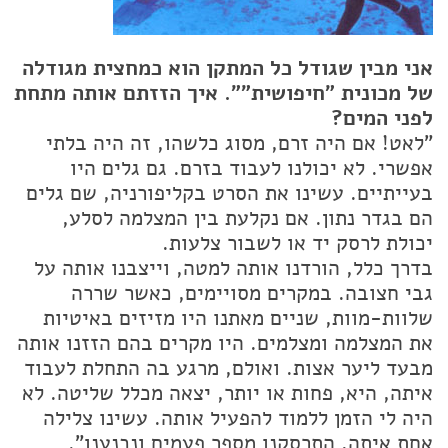
אני מבין שגודל כל המתקן הוא כמחצית מגודלה
של מכונית "חיפושית"". איך הזזתם אותה מתחת
לפני המים?
"לאט! אם היה זרם, מסוג כלשהו, זה היה בלתי
אפשרי. לא יכולנו לעבוד בזרם. גם גלים היו
בעייתיים. עשינו את הסרט בקליפורניה, שם גלים
הם בגדר נתון. אם נקלעת בין המצלמה לסלע,
יכולת לרסק יד או לשבור צלעות.
בדרך כלל, הורדנו אותה למטה, וייצבנו אותה על
גבי חצובה. במקרים מסויימים, כאשר שררה
שלוות-מוות, שניים מאתנו היו מזיזים באיטיות
את המצלמה ומצלמים. היו מקרים בהם הזזנו אותה
מבעד ליער אצות. ואולם, מרגע בה התחלת לעבוד
איתה, היא, פחות או יותר, יצאה מכלל שליטה. לא
היה לי הזמן ללמוד להפעיל אותה. עשינו צלילה
אחת איתה, התרסקנו מספר פעמים ונכנענו".