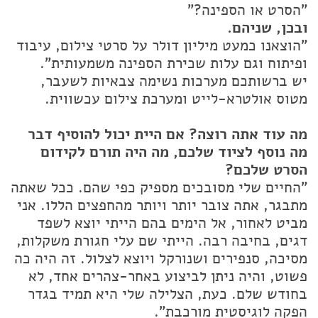
"הסרט או הספינה?"
ובכן, שניהם.
"הוצאנו כמעט מיליון דולר על סרטי צילום, עיבוד
ופיתוח וגם עלות שכירת הספינה משמעותית".
יש ברשותכם מערכות נשימה צבאיות לשעבר,
מטוס אולטרא-לייט ומערכת צילום עכשווית.
מה עוד אתה רוצה? אם היית יכול להוסיף דבר
מה נוסף לציוד שלכם, מה היה תורם לקידום
הסרט שלכם?
"החיים שלי מסובכים מספיק כפי שהם. ככל שאתה
מתבגר, אתה צובר יותר ויותר מהחפצים הללו. אני
מביט לאחור, אל הימים בהם הייתי יוצא לשפד
דגים, בחיבה רבה. הייתי שם עלי חגורת משקלות,
מסיכה, סנפירים ושנורקל ויוצא לצלול. זה היה כה
פשוט, והיה ניתן לביצוע באחר-צהרים אחד, לא
בחודש שלם. כעת, הצלילה שלי היא תמיד בגדר
הפקה לוגיסטית מורכבת".