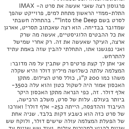
פרגוסון רצה שאני אעשה את סרט ה- IMAX
התלת-ממדי הראשון מתחת למים, פרוייקט שהפך
לסרט בשם Into the Deep"". בהתחלה חשבתי
שמדובר בבדיחה. הוא רצה שאכתוב תסריט, אארגן
את כל ההבטים הלוגיסטיים, אעשה מה שרק
ארצה, העיקר שאעשה את זה. רק אחרי שמישל
ואני נפגשנו אתו, התחלתי להבין שזה באמת עתיד
להתרחש.
אני אתן לך קצת פרטים רק שתבין על מה מדובר:
המצלמה עלתה כשלושה מיליון דולר והיא שקלה
משהו כמו 200 ק"ג, כולל סרט הצילום. מתקן
האכסון אמור היה לשקול כטון והוא עלה כ350-
אלף דולר. זה, כפי הנראה מתקן האכסון היקר
ביותר בעולם. עלות של סרט, משלב הרכישה,
העיבוד וההדפסה, הייתה כ25- אלף דולר! ואורכו
של סרט כזה הוא כשבע דקות בלבד. שניה אחת
של הפעלת המצלמה עולה שישים דולר, ולוקח שש
שניות להגיע למהירות צילום, ועוד שש שניות עד