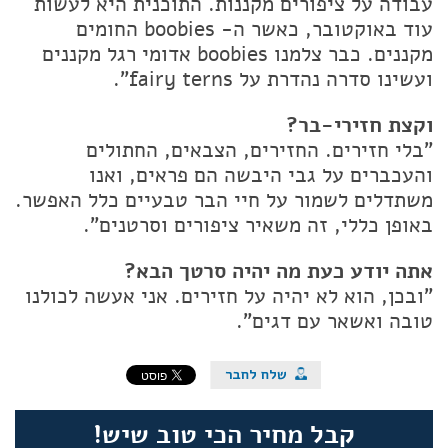
עבודה על ציפורים מקננות. התוכנית היא לעשות
עוד באוקטובר, כאשר ה- boobies החומים
מקננים. כבר צלמנו boobies אדומי רגל מקננים
ועשינו סדרה נהדרת על fairy terns".
וקצת חזירי-בר?
"בלי חזירים. החזירים, הצבאים, החתולים
והעכברים על גבי היבשה הם פראים, ואנו
משתדלים לשמור על חיי הבר טבעיים כלל האפשר.
באופן כללי, זה משאיר ציפורים וסרטנים".
אתה יודע כעת מה יהיה סרטך הבא?
"ובכן, הוא לא יהיה על חזירים. אני אעשה לכולנו
טובה ואשאר עם דגים".
קבל מחיר הכי טוב שיש!