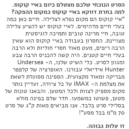
הסרט הנוכחי שלכם מצטלם כיום באיי קוקוס.
למה בחרת דווקא באיי קוקוס כמקום ההפקה?
"איי קוקוס הם מקום נפלא לצלילה. חיים כאן כמה
בעלי חיים מדהימים. לאיי קוקוס יש להציע צלילה
טובה, חיי מרינה טובים ותמיכה לוגיסטית
מצויינת. החסרון בעבודה באיי קוקוס הוא שאין
הרבה ריפים, מעט מאוד חסרי חוליות ולא הרבה
בעלי חיים קטנים. היה קשה להכניס הרבה צבע
ומגוון לסרט. כלי השיט שלנו, ה- Undersea
Hunter אידיאלי עבורנו. האופרציה של קלפפר
מבריקה ומאוד מקצועית. הספינה מסוגלת לשאת
את מצלמת ה- IMAX על כל ציודה, ועדיין נותר
מקום מספיק לצוות ולכל המטען. והבאנו טונות של
מטען, פשוטו כמשמעו. חדר שלם בפינה מולא
בסלילי סרט בלבד. אנו מביאים מאות ק"ג של סרט
70 מ"מ בכל מסע"!
זו עלות גבוהה.