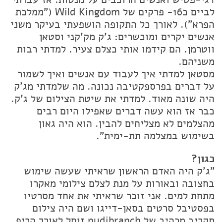
לביים כ16- פרקים של Wild Kingdom ("ממלכת
הפרא"). לאורך כל התקופה הושפעתי בעיקר משני
אנשים יקרים ומוכשרים: ג'ק מק'קני וסטאן
ווטרמן. הם קידמו אותי כצלם צעיר. למדתי רבות
משניהם.
מסטאן למדתי איך לעבוד עם אנשים ואיך לשמור
על דברים בפרספקטיבה נכונה. מה שלמדתי מג'ק
היה שונה מאוד. למדתי את שיטת הצילום של ג'ק.
כבר אז הוא עשה דברים שאפילו היום רבים
מהצלמים לא מצליחים להבין. הוא היה גאון
בשימוש במצלמה תת-ימית".
כגון?
"ג'ק היה האדם הראשון שראיתי שעשה שימוש
בחצובה ובאורות על מנת לצלם צילומי מאקרו
מתחת למים. אני זוכר שראיתי את אחד מסרטיו
בפסטיבל סרטים בסאן-דייגו ושם היה צילום
תקריב מרהיב של nudibranch זוחל לאורך הריף.