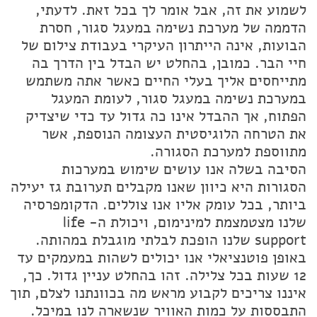
לשמוע את זה, אבל אומר לך בכל זאת. לדעתי,
הדממה של מערכת נשימה במעגל סגור, חסרת
הבועות, אינה הייתרון העיקרי בעבודת צילום של
חיי הבר. כמובן, בהחלט יש הבדל בין הדרך בה
מתייחסים אליך בעלי החיים כאשר אתה משתמש
במערכת נשימה במעגל סגור, לעומת המעגל
הפתוח, אך ההבדל אינו כה גדול עד כדי שיצדיק
את הטרחה הלוגיסטית העצומה הנוספת, אשר
מתווספת למערכת הסגורה.
הסיבה בשלה אנו עושים שימוש במערכות
הסגורות היא כיוון שאנו מקבלים תערובת גז יעילה
ביותר, בכל עומק אליו אנו צוללים. הדקומפרסיה
שלנו מצטמצמת למינימום, ויכולת ה- life
support שלנו הופכת לבלתי מוגבלת במהותה.
באופן פוטנציאלי אנו יכולים לשהות במעמקים עד
12 שעות בכל צלילה. זהו בהחלט עניין גדול. כך,
איננו צריכים לקבוע מראש מה בכוונתנו לצלם, תוך
התבססות על כמות האוויר שנשארה לנו במיכל.