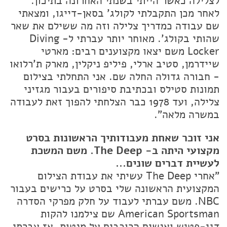
לצלילה כאשר הייתי בשנתי האחרונה בתיכון.
לאחר מכן התקבלתי לקולג' בסאן-דייגו, ומצאתי
שם עבודה כמדריך צלילה וזה מה ששילם את שאר
שהותי בקולג'. מאוחר יותר עברתי ל- Diving
Locker משם יצאו מקצוענים רבים: מארטי
שיידרמן, סטיב ארלי, פיליפ ניקלין, מארק ת'רלואו
- חבורה גדולה החלה שם. אני התחלתי בצילום
תמונות סטילס ובכתיבת סיפורים בעבור מגזיני
צלילה, ועד 1978 כבר הצלחתי להפוך זאת לעבודה
במשרה מלאה".
אני זוכר שאחת מעבודותיך הראשונות בסרט
מקצועי היתה ב- The Deep. משם המשכת
לעשיית דברים שונים...
"אחרי The Deep עשיתי את עבודת הצילום
המקצועית הראשונה שלי בסרט על כרישים בעבור
NBC. משם עברתי לעבוד על חלק מפרקי הסדרה
American Sportsman שם צילמנו להקות
דגי-פטיש ואנשים הרוכבים על מנטות. אז עברתי