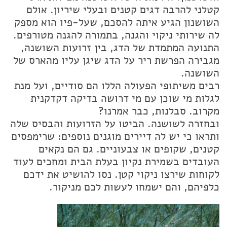
קטלני להרבה דגים קטנים ובעלי שיריון. אולם
השושנון הגיע איתה להסכם, שעל-פיו הוא מספק
לה שירותי ניקוי והגנה, בתמורה להגנה מטורפים.
התנועה המתמדת של הדג, בין זרועות השושנה,
מגבירה הפרשת ריר על הדג שיגן עליו מהארס של
השושנה.
רבים משיתופי הפעולה הללו הם סודיים, ועל מנת
לגלות מי שוכן עם מי דרושה בדיקה דקדקנית
מקרוב. סבלנות, כבר אמרנו?
ובחזרה לשושנה. הביטו על הזרועות והבסיס שלה
ותראו כי יש לה דיירים מוגנים נוספים: שרימפסים
קטנים, שקופים או צבעוניים. גם הם נקאים
העובדים בשמירת נקיון בעלת הבית ומחכים לעוד
לקוחות שירצו ניקוי קטן. נסו להושיט את ידכם
כלפיהם, והם ישמחו לעשות לכם מניקור.