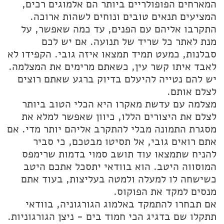
המארחים הפופולריים ביותר הם אלמוגים רכים,
המציעים תנאים טובים ונוחים לשהות ארוכה.
התקרבו אליהם עם הפנים, עד כמה שאפשר, על
מנת לאתר כל שריד של תנועה. אם יש לכם
סבלנות, כמעט תמיד תמצאו איזה גובי. הקפידו לא
לאבד איתו קשר עין, כשאתם מרימים את המצלמה.
יש להם נטייה להיעלם בדיוק ברגע שאתם רוצים
לצלם אותם.
מצלמה עם עדשת מאקרו היא הכלי הטוב ביותר
לצלם את היצורים הללו, כיוון שאפשר למלא את
מסגרת התמונה מבלי להתקרב אליהם יותר מדי. אם
אתם רואים גובי, אל תסיטו מבטכם, כי סביר
להניח שתמצאו עוד תושב סמוי בדמות שרימפס
המוסווה היטב. הוא בוודאי יתסכל אתכם היטב
כשישחה לו למעלה ולמטה בעליצות, בעוד אתם
מנסים למקד את הפוקוס.
אם תבחרו להתמקד באלמוג הגורגוניה, בוודאי
תתקלו שם בדגיג הכי חמוד בים - ניצן הגורגוניות.