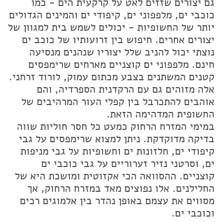
גם יצורים שזזים לאט על קרקעית הים - כמו
כוכבי ים, מלפפוני ים, קיפודי ים והמינים הגדולים
יותר של החשופיות - יכולים לשמש בית למגוון של
יצורים אחרים. חיפוש בין זרועותיו של כוכב ים
נוצתי יכול להניב שלל יצוריו שנהנים מנסיעה
חינם. מלפפוני ים קוצניים מארחים שרימפסים
קטנים המשתנים בצבע מכתום עמוק, לורוד זרחני.
אלה מזוהים גם עם הרקדנית הספרדיה, והם
אוהבים להתכרבל בין קפלי העור המרהיבים של
החשופית המדהימה הזאת.
במימי המזרח הרחוק כמעט כל חסר חוליות שווה
בדיקה מדוקדקת. ניתן למצוא שרימפסים על גבי
קיפודי ים, חלזונות ים וחשופיות על גבי מניפות
ים, וסרטני נזיר זערוריים על גבי כוכבי ים
קוצניים. ההסוואה הכי אקזוטית ומושכת היא של
החלילנים. אלו נפוצים מאד במזרח הרחוק, אך
מסווים את עצמם באופן נהדר בין אלמוגים רכים
וכוכבי ים.