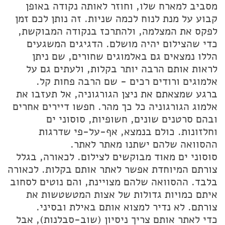
מסביב למארח שלו, וחוזר לאותה נקודה באופן
קבוע על מנת לנוח לכמה שניות. זה נותן לכם זמן
לפקס את המצלמה, ולהתרכז בנקודה המבוקשת,
כדי שהצילום יהיה מושלם. הדגיגים המשגעים
הללו נמצאים גם באלמוגים שחורים, שם ניתן
לראות אותם הרבה יותר בקלות, ולעתים גם על
אלמוגים ורודים רכים - שם הרבה פחות קל.
ברגע שמצאתם את ניצן הגורגוניה, אל תעזבו את
אלמוג הגורגוניה כל כך מהר. חפשו דיירים אחרים
ובהם סרטנים שונים, חשופיות, סוסוני ים
וחלזונות. כולם בנמצא, אף-על-פי שדרגות
ההסוואה שלהם ישתנו מאתר לאתר.
סוסוני ים מאוד מבוקשים לצילום. לכאורה, בגלל
צורתם המיוחדת אפשר לאתר אותם בקלות. לכאורה
בלבד. ההסוואה שלהם מצויינת, והם נוטים לסחוב
איתם כמויות גדולות של אצות המטשטשות את
צורתם. לא נדיר למצוא אותם באילת ובסיני.
כדי לאתר אותם צריך ניסיון (שוב-סבלנות), אבל