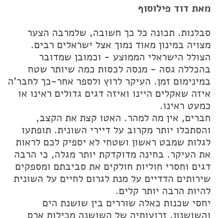
מאת דוד פילוסוף
סבלנות. תכונה כל כך חשובה, שלמרבה הצער
מצויה במינון מאוד נמוך אצל ישראלים רבים.
הצולל הישראלי הממוצע - וכמובן שמדובר
בהכללה גסה - מנסה לכסות כמה שיותר שטח
במינימום זמן. העיקר לרוץ ולספר אחר-כך לחבר'ה
איזה שאקלים היינו ואיזה דגים גדולים ראינו או
כמעט ראינו.
חברים, אין מה למהר. האטו קצת את הקצב,
והסתכלו יותר מקרוב על דיירי השונית. תופתעו
לגלות שמבט ראשון ושטחי לא יספיק לכם לראות
את העיקר. בחינה מדוקדקת יותר מגלה, כי הרבה
דגים וחסרי חוליות חולקים את סביבתם ומספקים
שירותים הדדיים על מנת לגרום לחיים על השונית
להיות הרבה יותר קלים.
יחסי שכנות כאלה שוררים בין שושנת הים
והשושנון. זרועותיה של השושנה מכילות ארס