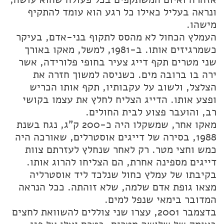
ונראה בעליל כאילו כל רגע הוא עומד להתקיף
מישהו.
העמלץ הכחול לא מהסס לתקוף בני-אדם, בעיקר
כשמרגיזים אותו. ב-1981, למשל, מאקו באורך
שני מטרים תקף דייג צעיר בחופי פלורידה, אשר
ירה בו ברובה מים. כשניסה למשוך חזרה את
הצלצל, ולשוב על עקבותיו, תקף אותו הכריש
ופצע אותו. הדייג הצליח לחלץ את עצמו בקושי
רב, והועבר פצוע לבית החולים.
מאקו אחר, שמשקלו היה כ-200 ק"ג, נגח בשנת
1988, בסירה של דייגים אוסטרלים, שאורכה היה
כמש וחצי מטר. רק לאחר שנחלץ לעזרתם צוות
דייגים מספינה אחרת, הם הצליחו להרוג אותו.
בקיבתו של עמלץ כחול שנלכד ליד אוסטרליה
מצאו גופת אדם שלמה, שלא זוהתה. ככל הנראה
המדובר בימאי שנפל למים.
בדצמבר 2001, עצרו שני צוללים להשוואת לחצים