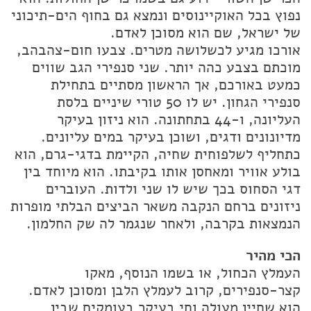
נפוץ בכל האוקיינוסים ונמצא גם בחוף הים-תיכוני
של ישראל, שם הוא מסוכן לאדם.
אורכו מגיע לכשלושה מטרים. צבעו חום-צהבהב,
מוכתם בצבע כהה יותר. שני סנפירי הגב שווים
כמעט באורכם, אך הראשון מסתיים בתחילת
סנפירי הגחון. יש לו 50 טורי שיניים בלסת
העליונה, ו-44 בתחתונה. הוא ניזון בעיקר
מדיונונים ודגים, ושוכן בעיקר במים עליונים.
כתחליף לשלפוחית שחיה, הקיימת בדגי-גרם, הוא
בולע אוויר ומאחסן אותו בקיבתו. הוא מיוחד בין
דגי הסחוס בכך שיש לו שני ולדות. העוברים
ניזונים ברחם הנקבה משאר הביצים הבלתי מופרות
הנמצאות בקרבה, ולאחר שנגמר לה שק החלמון.
הכי מהיר
העמלץ הכחול, או בשמו הנוסף, מאקו
קצר-סנפירים, קרוב לעמלץ הלבן ומסוכן לאדם.
הוא שחיין מעולה וחי בעיקר בעומקים שבין