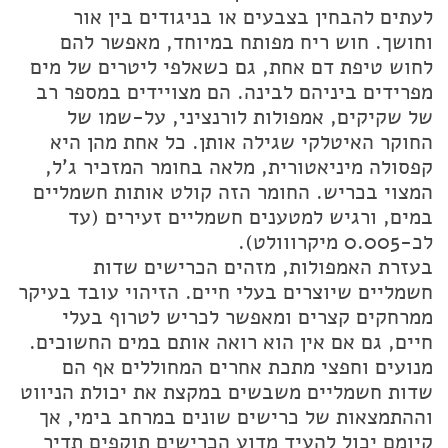
לעתים להבחין בצבעים או בניגודים בין אור
וחושך. חוש ריח מפותח במיוחד, מאפשר להם
לחוש טיפת דם אחת, גם כשאלפי ליטרים של מים
מפרידים ביניהם לבינה. הם מצויידים במספר רב
של שקיקים, אמפולות לורנציני, על-שמו של
החוקר האיטלקי שגילה אותן. כל אחת מהן היא
קפסולה מיניאטורית, מלאה בחומר המזכיר ג'ל,
המצוי בכריש. החומר הזה קולט אותות חשמליים
במים, ורגיש למטענים חשמליים זעירים (עד
לכ-0.005 מיקרווולט).
בעזרת האמפולות, מזהים הכרישים שדות
חשמליים שיוצרים בעלי חיים. הזיהוי עובד בעיקר
ממרחקים קצרים ומאפשר לכריש לטרוף בעלי
חיים, גם אם אין הוא רואה אותם במים החשוכים.
מנועים וחפצי מתכת אחרים המחוללים אף הם
שדות חשמליים משבשים במקצת את יכולת הניווט
וההתמצאות של כרישים שונים במרחב בימי, אך
קיומם יכול להעיד מדוע הכרישים תוקפים תדיר