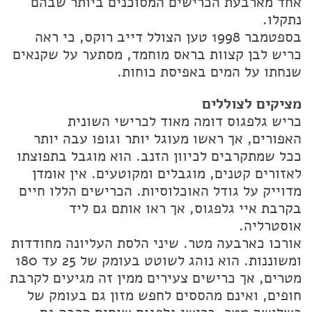
אחד מארבעת הכרישים המסוכנים ביותר שבהם
נתקלו.
בספטמבר 1998 טען הצולל דייב רוקס, כי ראה
כריש לבן קצוות בראס מוחמד, מסתער על שקנאים
שנחתו על המים באפיסת כוחות.
מציקים לצוללים
כריש גלפגוס דומה מאוד לכרישי השונית
האפורים, אך ראשו מעוגל יותר וגופו עבה יותר
ככל שמתקרבים לכיוון הזנב. הוא מוגבל בתפוצתו
לאזורים קטנים, מוגבלים ומקוטעים. אין אומדן
מדוייק על גודל האוכלוסיות. הכרישים הללו חיים
בקרבת איי גלפגוס, אך ראו אותם גם ליד
אוסטרליה.
אורכו כארבעה מטר. שיני הלסת העליונה מחודדות
ומשוננות. הוא נוהג לשוטט בעומק של 25 עד 180
מטרים, אך כרישים צעירים ממין זה מגיעים לקרבת
חופים, ואינם מהססים לחפש מזון גם בעומק של