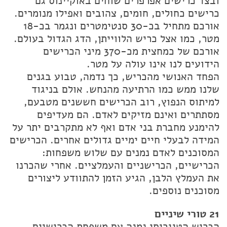
ובצד כרישים אפרפרים שוחים באוקיינוס גם
כרישים כחולים, חומים, צהובים ואפילו מנומרים.
אורכם מתחיל בכ-30 סנטימטרים ונגמר בכ-18
מטר, כמו אצל כריש הלווייתן, הדג הגדול בעולם.
אורכם של כמחצית מכ-370 מיני הכרישים
הידועים לנו אינו עולה על מטר.
הפחד האנושי מהכריש, כך נדמה, טבוע בגנים
שלנו ממש כמו הרתיעה מהנחש. אולם בניגוד
למיתוס הנפוץ, רוב הכרישים חששנים מטבעם,
מסתתרים ואינם מזיקים לאדם. הם מעדיפים
להימנע מחברת בני אדם ואף לא מתקרבים יתר על
המידה לבעלי חיים ימיים גדולים אחרים. הכרישים
המסוכנים לאדם נמנים עם שלוש משפחות:
הכרישיים, הכרישניים והעמלציים. אחרי שהכרנו
את העמלץ הלבן, הגיע הזמן להתוודע ליצורים
מסוכנים נוספים.
21 טורי שיניים
הכריש הטיגריסי נמנה עם משפחת הכרישיים