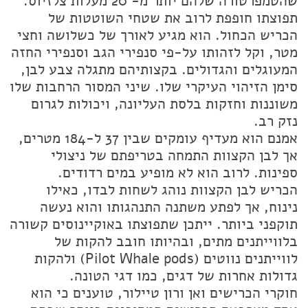
שהטמפרטורה שלהם יותר מ- 20 מעלות צלזיוס.
תפוצתו חופפת לרוב את שטחי השוטטות של
הכריש הכחול. הוא מגיע לאורך של כשלושה וחצי
מטר, וקל לזהותו על-פי סנפירי הגב וסנפירי החזה
המעוגלים והגדולים. בקצותיהם מתגלה צבע לבן,
סימן הזיהוי העיקרי שלו. שיני המסור הרחבות שלו
משוננות וחזקות בלסת העליונה, ויכולות לגרום
נזק רב.
אמנם הוא מעדיף עומקים שבין 37 ל-184 מטרים,
אך לבן הקצוות התמחה בטריפתם של ניצולי
ספינות. לרוב הוא לא מופיע במים רדודים.
הכריש לבן הקצוות נוהג לשחות לבדו, כאילו
נינוח, אך לפתע משתנה התנהגותו והוא נעשה
תוקפני ביותר. ייתכן שתפוצתו באוקיינוסים קשורה
בלווייתנים מתים, ובהיותו חובב להקות של
לווייתנים נווטים (Pilot Whale pods) ולהקות
גדולות אחרות של דגים, כמו דגי הטונה.
חוקרי הכרישים ואן ורון טיילור, טוענים כי הוא