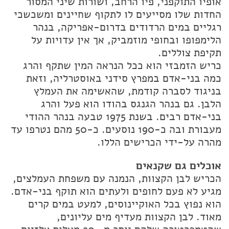
אופיו התוקפני, פיו הרחב, ושורות שיני המסור
החדות שלו מסייעים לו לתקוף שחיינים ומשכשכי
רגליים במים הרדודים בדרום-אפריקה, בנהר
הלימפופו ובחופי מוזמביק, אך אין עדויות על
תקיפת צוללים.
כריש הזמבזי הוא ככל הנראה המין שתקף והרג
כמה בני-אדם במפרץ סידני באוסטרליה, וזאת
בניגוד לסברה קודמת, שהאשימה את העמלץ
הלבן. גם בנהר הגנגס בהודו הוא פעל והרג
בני-אדם רבים. בשנת 1975 טבעה בנהר ההודי
מעבורת ובה כ-190 נוסעים. כ-50 מהם נטרפו עד
מהרה על-ידי הכרישים הללו.
אוכלים גם שקנאים
הכריש לבן הקצוות, הנמנה עם משפחת העמלצים,
מגיע לא פעם לחופים ולעתים הוא תוקף בני-אדם.
הוא נפוץ בכל האוקיינוסים, למעט במים קרים
מאוד. לבן הקצוות מעדיף מים עליונים,