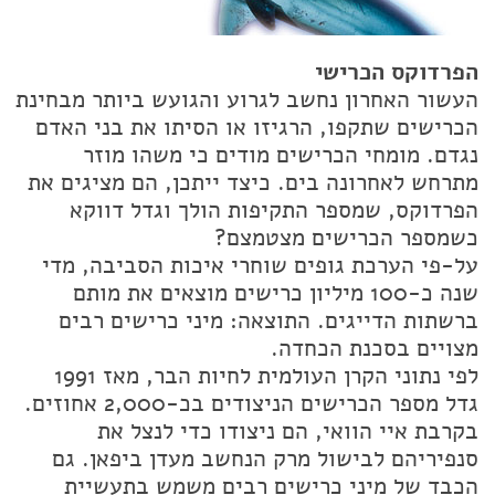
הפרדוקס הכרישי
העשור האחרון נחשב לגרוע והגועש ביותר מבחינת
הכרישים שתקפו, הרגיזו או הסיתו את בני האדם
נגדם. מומחי הכרישים מודים כי משהו מוזר
מתרחש לאחרונה בים. כיצד ייתכן, הם מציגים את
הפרדוקס, שמספר התקיפות הולך וגדל דווקא
כשמספר הכרישים מצטמצם?
על-פי הערכת גופים שוחרי איכות הסביבה, מדי
שנה כ-100 מיליון כרישים מוצאים את מותם
ברשתות הדייגים. התוצאה: מיני כרישים רבים
מצויים בסכנת הכחדה.
לפי נתוני הקרן העולמית לחיות הבר, מאז 1991
גדל מספר הכרישים הניצודים בכ-2,000 אחוזים.
בקרבת איי הוואי, הם ניצודו כדי לנצל את
סנפיריהם לבישול מרק הנחשב מעדן ביפאן. גם
הכבד של מיני כרישים רבים משמש בתעשיית