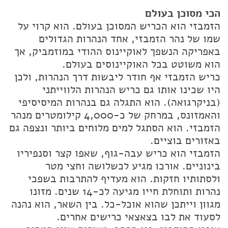
הכי מסוכן בעולם
הזמבזי הוא הכריש המסוכן בעולם. הוא קרוי על
שמו של נהר הזמבזי, אחד הנהרות הגדולים
באפריקה הנשפך לאוקיינוס ההודי במוזמביק, אך
הוא משוטט בכל האוקיינוסים בעולם.
כריש הזמבזי אף חודר ליבשות דרך הנהרות, ולכן
היו שכינו אותו גם כריש הנהרות הלווייתני
(בניקרגואה). הוא התגלה גם בנהרות המיסיסיפי
והאמזונס, במרחק של כ-4,000 קילומטרים מנהר
הזמבזי. הוא הסתגל למים מלוחים ביותר ונצפה גם
באזורים בוציים.
הזמבזי הוא כריש עבה-גוף, שאפו קצר וסנפיריו
בינוניים. אורכו מגיע לכשלושה וחצי מטר
ולסתותיו חזקות. הוא מעדיף להתרבות בשפכי
נהרות ותוחלת חייו מגיעה לכ-14 שנים. מזונו
מגוון וייתכן שהוא אוכל-כל. בין השאר, הוא נהנה
לסעוד את לבו בצאצאי כרישים אחרים.