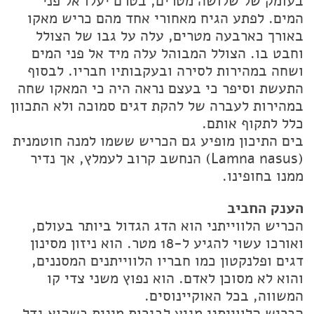
בעומק של שלושה מטרים, בטרם יעלו אל פני
המים. לפתע הגיח מאחורי אחד מהם כריש מאקו
באורך כארבעה מטרים, עלה על גבו של הצולל
וחבט בו. הצולל המבוהל עלה מיד אל פני המים
ושחה במהירות לסירה ובעקבותיו חבריו. לבסוף
התעשת וסיפר כי בעצם נראה היה כי המאקו שחה
במהירות לעברה של להקת דגים סמוכה ולא התכוון
כלל לתקוף אותם.
בים התיכון מופיע גם הכריש ששמו למנה חוטמנית
(Lamna nasus) הנחשב קרוב לעמלץ, אך נדיר
ממנו בחופינו.
הענק החביב
הכריש הלווייתני הוא הדג הגדול ביותר בעולם,
ואורכו עשוי להגיע ל-18 מטר. הוא ניזון מסינון
דגים ופלנקטון כמו חבריו הלווייתנים המסננים,
והוא לא מסוכן לאדם. הוא נפוץ משני צדי קו
המשווה, בכל האוקיינוסים.
הכריש הלווייתני מגיע לבגרות מינית כשהוא גדל