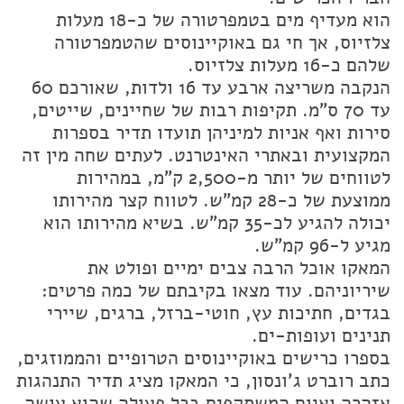
הוא מעדיף מים בטמפרטורה של כ-18 מעלות
צלזיוס, אך חי גם באוקיינוסים שהטמפרטורה
שלהם כ-16 מעלות צלזיוס.
הנקבה משריצה ארבע עד 16 ולדות, שאורכם 60
עד 70 ס"מ. תקיפות רבות של שחיינים, שייטים,
סירות ואף אניות למיניהן תועדו תדיר בספרות
המקצועית ובאתרי האינטרנט. לעתים שחה מין זה
לטווחים של יותר מ-2,500 ק"מ, במהירות
ממוצעת של כ-28 קמ"ש. לטווח קצר מהירותו
יכולה להגיע לכ-35 קמ"ש. בשיא מהירותו הוא
מגיע ל-96 קמ"ש.
המאקו אוכל הרבה צבים ימיים ופולט את
שיריוניהם. עוד מצאו בקיבתם של כמה פרטים:
בגדים, חתיכות עץ, חוטי-ברזל, ברגים, שיירי
תנינים ועופות-ים.
בספרו כרישים באוקיינוסים הטרופיים והממוזגים,
כתב רוברט ג'ונסון, כי המאקו מציג תדיר התנהגות
אזהרה ואיום המשתקפים בכל פעולה שהוא עושה,