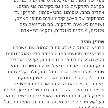
כשלושה מטר. כרישי גלפגוס שוחים הרבה גם
בקרבת הקרקעית כמו גם בקירבת פני המים.
אחדים מהם, שסומנו בתגי-סימון, הרחיקו עד
למרחקים של כ-50 קילומטרים מחופי האיים,
ושוחים לא פעם בלהקות. הם מעדיפים מים
צלולים, מציקים לצוללים, ותקפו בני-אדם.
שחיין מהיר
הכריש הכחול הוא דג סחוס הנמנה עם משפחת
הכרישיים. תפוצתו רחבה ביותר בכל האוקיינוסים,
והוא מגיע גם לחופי הים התיכון, אף שהוא נדיר
במקומותינו. אורכו מגיע לכשישה מטרים, והוא
שחיין מהיר מאוד. גבו כחול כהה, ולכן קל לזהותו.
גחונו לבן-כספי. סנפיר הגב הראשון ממוקם
מאחורי סנפירי החזה, שהם ארוכים וחרמשיים.
סנפיר הגב השני קטן, דמוי זנבו של לווייתן. אין לו
ספירקולום, פתח הנשימה האופייני בכרישים. הוא
בעל 29 טורי שיניים משוננות וחדות, המצויות בכל
אחת מלסתותיו.