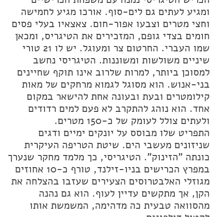
ומגיע לעתים גם לים-סוף. אורכו מגיע לחמישה
וחצי מטרים וצבעו אפור-חום. צאצאיו בעלי פסים
חומים בצדי גופם, המזכירים את הטיגריס, ומכאן
שמו העברי. החרטום צר ומעוגל. יש לו 21 טורי
שיניים משולשות ומשוננות. הטיגריסי נחשב
למסוכן ביותר, למרות שלרוב אינו תוקף שחיינים
בני-אנוש. הוא מסוגל לגמוא מרחקים של מאות
קילומטרים ובעת ובעונה אחת להישאר במקום
אחד. הוא נוהג להתקרב לא פעם למים רדודים
ולעתים צולל לעומק של כ-150 מטרים.
התפריט שלו מבוסס על יונקים ימיים ודגים
שניזונים מעשבי הים. שיטת הטריפה העיקרית
כונתה "הזינוק". הטיגריסי, כך מלמד מחקר שנערך
במפרץ הכרישים בניו-זילנד, טורף כ-10 אחוזים
מגוזלי האלבטרוסים הצעירים שעזבו בהצלחה את
הקן, אך מתקשים עדיין לעוף. הוא גם נהנה
מהסוואה טבעית כה מדהימה, המשמשת אותו