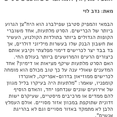
מאת: נדב לוי
הבמאי והמפיק סטיבן שפילברג הוא היח"צן הגרוע
ביותר של הכרישים. הסרט מלתעות, אחד משוברי
הקופות הגדולים ביותר בתולדות הקולנוע, העשיר
את חשבון הבנק שלו בעשרות מיליוני דולרים, אך
בד בבד יצר לכרישים דימוי מפלצתי וקיבע אותם
כיצורים הרעים והמרושעים ביותר בעולם החי.
האם הסרט מלתעות שיקף מציאות או דימיון? אחד
המדענים שאולי ענה על כך טוב מכולם הוא מומחה
לכרישים ממוזיאון בדרום-אפריקה, לאונרדו
קומפניו, שאמר: "מלתעות היה בעיקרו בליל מגוון
של אירועים שונים שנדחפו יחד, והאדם הוסיף
להם ממדים או מרכיבים מיסטיים, שעיקרם ישות
זדונית שתוקפת במכוון אזור מסויים. אולם העמלץ
הלבן לא מתמקד באזור מסויים וגם לא בהריגת
אנשים".