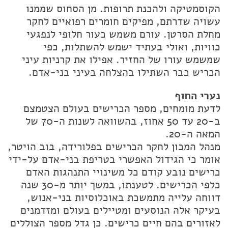
הקוסמטיקה ולהכנת תרופות. מן הסחוס שממנו
עשויה שדרתם, מפיקים חומרים רפואיים לחקר
מחלת הסרטן. עורם משמש כעור חלופי לנפגעי
כוויות, ואולי בעתיד ישמש להשתלות, כפי
שמשמש עורו של החזיר. אפילו את קרניות עיני
הכריש כבר השתילו בהצלחה בעיני בני-אדם.
נערי החוף
לדעת מומחים, מספר הכרישים בעולם הצטמצם
ב-20 עד 50 אחוז, בהשוואה לשנות ה-70 של
המאה ה-20.
מנהל המכון לחקר הכרישים בפלורידה, בוב הויטר,
אומר כי הגידול האפשרי בטריפת בני-אדם על-ידי
כרישים נובע קודם כל משינויי התנהגות האדם
כלפי הכרישים. לטענתו, במשך יותר מ-30 שנה
דווחה עלייה מתמשכת באוכלוסיות בני-אנוש,
בעיקר אלה הנוסעים ומטיילים בעולם ומזדמנים
לאזורים בהם חיים כרישים. כן גדל מספר הצוללים