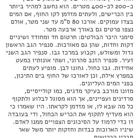
כ-200 לכ-400 מטרים. הוא נחשב למהיר ביותר
בין הכרישים, ולעתים מזדמן לקו החוף, אם המים
בצדו עמוקים. אורכו 80 ס"מ עד שני מטר, אולם
נצפו פרטים גם באורך ארבעה מטר.
סימני היכר הבולטים: חרטום חד ומחודד ושיניים
דקות וחדות, שהן גם מאורכות. סנפיר הגב הראשון
גדול ומשולש, וקבוע במרכז גבו. סנפיר הגב השני
זעיר. סנפיר הזנב סהרוני, ושתי אונותיו כמעט
אחידות. גבו כחול. גחונו לבן. מופיע לעתים
במפרץ אילת, וכן לאורכו של החוף בים התיכון,
בפני המים העליונים.
מזונו מורכב בעיקר מדגים, כמו קולייסיים,
סרדינים ועפיינים, אך הוא מסוגל לבלוע ולתקוף
כל מה שבא לו, או מזדמן לקראתו. היו שאמרו כי
הוא מעדיף לתקוף את הכריש הכחול, ודי בעובדה
זו כדי לרמוז על הסיכונים הצפויים ממנו לאדם.
שיניו הארוכות כבדות וחזקות יותר משל שאר
חבריו הכרישים.