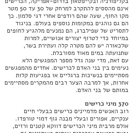
בקליפורניה ובקייפטאון בדרום-אפריקה, הכרישים
אינם מהססים להתקרב למרחק של 30 עד 50 מטר
מקו החוף, שעה שהם רודפים אחרי דגי סלמון. כך
הם גם נוהגים במקומות נוספים בעולם. בניגוד
לתסריט של שפילברג, הם נמנעים מלהגיע לחופים
במיוחד כדי לטרוף יצורים אנושיים, למרות
שלכאורה יש להם מטרה קלה ועתירת בשר,
שתנועתה במים מאוד מסורבלת.
עם זאת, מדי שנה גדל מספר המפגשים הלא
נעימים בין בני האדם לכרישים. אחדים מהמפגשים
מסתיימים בנשיכות ברגליים או בפגיעות קלות
אחרות, אך למרבה הצער רבים מהמקרים מסתיימים
במותם של בני האדם.
370 מיני כרישים
רוב האנשים מדמיינים כרישים כבעלי חיים
ענקיים, אפורים ובעלי מבנה גוף דמוי טורפדו.
אולם מרבית מיני הכרישים דווקא קטנים ורזים,