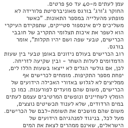
עמן לעתים מ-40 עד 50 פרטים.
החוקר ג'ורג' בורגס מאוניברסיטת פלורידה לא
מופתע מהעלייה במספר התאונות. "כאשר
משליכים לים אינספור סטייקים, שתפקידם העיקרי
הוא לשפר את איכות תצלומי התקריב של חובבי
הכרישים, טבעי שפה ושם יהיו תקלות", אומר
בורגס.
רוב הכרישים בעולם ניזונים באופן טבעי בין שעות
הדמדומים לעלות השחר - ובין שקיעה לזריחה.
לכן, אם גולשי הגלים לא ייצאו בשעות הללו לים,
יפחת מספר התקיפות. מומחים לכרישים אף
ממליצים לא לגלוש באזורי האכילה הידועים של
הכרישים, משום שהם מועדים לפורענות. כמו כן
הומלץ לשחיינים ונופשים המרטיבים עצמם לעתים
במים הרדודים, שלא לענוד תכשיטים נוצצים,
משום שהם מושכים את תשומת-לבם של הכרישים.
מעל לכל, בניגוד למנהגיהם הידועים של
הישראלים, שאינם ממהרים לצאת את המים