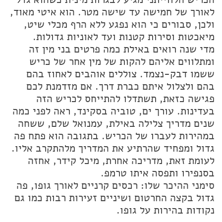
לאורך של חמישה עד שישה מטר. הוא איטי מאוד,
ולכן, סבורים כי הוא נפגע ללא הרף מכלי שיט,
מיאכטות וסירות קטנות ועד לאוניות גדולות.
מדי שנה רואים באילת כמה פרטים בני מין זה
ומתלווים אליהם להקות של מין אחר של כריש
ששמו דבק-נצמד. צוללים אוהבים לאחוז בהם
בהם ולצלול איתם כברת דרך. אם מזדמנת לכם
פגישה כזאת, תשתדלו להתייחס לכריש הזה
בעדינות. עורך ים, טוביה בסקינד, ראה לפני כמה
שנים מדריך צלילה באילת, עמנואל שלם, ששחה
במהירות לעברו של הכריש. בתגובה הוא פתח פה
גדול ומפחיד שהרתיע את המדריך מלהתקרב אליו.
לעומת זאת, מדריכה אחרת, מיכל קידר, אחזה
בסנפירו ותפסה איתו טרמפ.
סימני ההיכר שלו: רכסים קרניים לאורך גופו, פה
גדול בקצה החרטום ושיניים זעירות רבות כמו גם
נקודות בהירות על גופו.