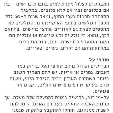
המבקשים לצלול מתחת למים בחברת כרישים - בין
אם בכלובים ובין אם ללא כלובים. במקביל
התפתחה תרבות נערי החוף, ומאז שנות ה-60 גדל
מספר הגולשים בחופי האוקיינוסים. הגולשים לא
מהססים לצאת גם לאזורים שורצי כרישים. בהתאם
לכך, נמצא כי גולשים ולא שייטים או צוללים הם
היעד המועדף לכרישים, ולכן, רוב הנלכדים
במלתעותיהם הם ילדים, נערים וצעירים.
טורפי על
הכרישים הגדולים הם טורפי העל בדיוק כמו
זאבים, נמרים או אריות. יש להם תפקיד חשוב
ביותר בשמירת האיזון בבית הגידול הימי, משום
שהם בעיקר טורפים פרטים חולים, זקנים או
פגועים.
על-פי רוב, כרישים נוטים להתעלם אלה מאלה, אך
תחנות האכלה שהקים בעבורם האדם, גרמו להם
לשנות ממנהגם, והחלו להתקבץ בלהקות שנמנו