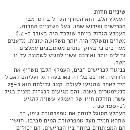
שיניים חדות
העמלץ הלבן הוא הטורף הגדול ביותר מבין
הכרישים ופירוש שמו: בעל השיניים החדות.
העמלץ הגדול ביותר שנלכד היה באורך כ-6.4
מטרים ומשקלו היה יותר משלושה טונות. מדענים
מעריכים כי באוקיינוסים מסתובבים עמלצים
גדולים יותר ואורכם עשוי להגיע לשמונה עד 11
מטר.
בניגוד לכרישים רבים, העמלץ הלבן משריץ את
ולדותיו. אורכם בלידה כארבעה רגל ועליהם לאכול
מיד לאחר שהגיעו לעולם. קצב גדילתם הוא כ-25
סנטימטרים בשנה, והם מגיעים לבגרות מינית בגיל
עשר. תוחלת חייו של העמלץ עשויה להגיע
לכ-100 שנה.
העמלץ מסוגל לווסת את טמפרטורת גופו, כך
שתהא תמיד מעל טמפרטורת המים סביבו. חושיו
הם המפותחים ביותר בין הכרישים. הם יכולים