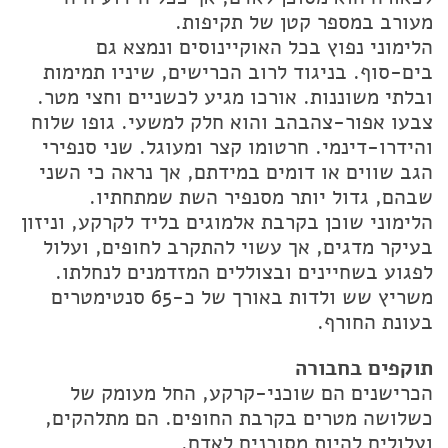
מעורב במספר קטן של תקיפות.
הלימוני נפוץ בכל האוקיינוסים ונמצא גם
בים-סוף. בניגוד לרוב הכרישים, שיניו תמימות
ובלתי משוננות. אורכו מגיע לכשניים וחצי מטר.
צבעו אפור-צהבהב והוא חלק למשעי. גופו שלוח
והידרו-דינמי. חרטומו קצר ומעוגל. שני סנפירי
הגב שווים או דומים במידתם, אך נראה כי השני
שבהם, גדול יותר מסנפיר השת שמתחתיו.
הלימוני שוכן בקרבת אלמוגים בליד לקרקע, וניזון
בעיקר מדגים, אך עשוי להתקרב לחופים, ועלול
לפגוע בשחיינים ובצוללים המזדמנים לנחלתו.
משריץ שש ולדות באורך של כ-65 סנטימטרים
בעונת החורף.
תוקפים בחבורה
הכרישנים הם שוכני-קרקע, החל מעומק של
כשלושה מטרים בקרבת החופים. הם מתלהקים,
ועלולים להיות מסוכנים לאדם.