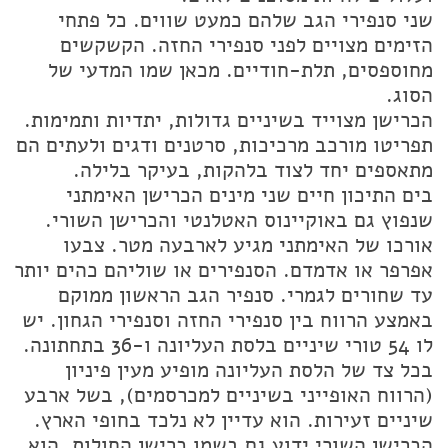
שני סנפירי הגב שלהם כמעט שווים. כל פתחי
הזימים מצויים לפני סנפירי החזה. הקשקשים
מחוספסים, תלת-חודיים. מכאן שמו המדעי של
הסוג.
הכרישן מצוייד בשיניים גדולות, יתדיות ותמימות.
תפריטו מורכב מרכיכות, סרטנים ודגים ולעתים הם
מתאספים יחד לצוד בלהקות, בעיקר בלילה.
בים התיכון חיים שני מינים הכרישן האימתני
שנפוץ גם באוקיינוס האטלנטי והכרישן השורי.
אורכו של האימתני מגיע לארבעה מטר. צבעו
אפרפר או אדמדם. הסנפירים או שוליהם כהים יותר
עד שחורים לגמרי. סנפיר הגב הראשון ממוקם
באמצע הרווח בין סנפירי החזה וסנפירי הגחון. יש
לו 54 טורי שיניים בלסת העליונה ו-36 בתחתונה.
בכל צד של הלסת העליונה מופיע מעין פיניון
(הרווח האופייני בשיניים למכרסמים), בשל ארבע
שיניים זעירות. הוא עדיין לא נלכד בחופי הארץ.
הכרישן השורי ידוע גם בשמו כרישן החולות. הוא