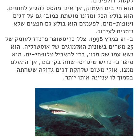
לקטול דולפינים.
הוא חי בים העמוק, אך אינו מהסס להגיע לחופים.
הוא בולע הכל ומזונו מושתת כמובן גם על דגים
ועופות-מים. לפעמים הוא בולע גם חפצים שלא
ניתנים לעיכול.
ב-21 במרץ 1998, צלל כריסטופר פרנדז לעומק של
23 מטרים בשונית האלמוגים של אוסטרליה. הוא
נשא עמו שק מזון, כדי להאכיל צלופחי-ים. הוא
סיפר כי כריש טיגריסי שחה בקרבתו, אך התעלם
ממנו, אולי משום שלהקת דגים גדולה ששחתה
בסמוך לו עניינה אותו יותר.