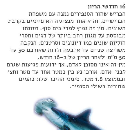
16 חודשי הריון
הכריש שחור הסנפירים נמנה עם משפחת
הכרישיים, והוא אחד מנציגיה האופייניים בקרבת
השונית. מין זה נפוץ למדי בים סוף. תזונתו
מבוססת על מגוון רחב ביותר של דגים וחסרי
חוליות שונים כמו דיונונים וסרטנים. הנקבה
משריצה שניים עד ארבעה ולדות שאורכם 30 עד
50 ס"מ ולאחר הריון של כ-16 חודש.
מין זה אינו מסוכן לאדם, אך ידועות פגיעות שגרם
לבני-אדם. אורכו נע בין כמטר אחד עד מטר וחצי
ובממוצע 1.8 מטר. סימני ההיכר שלו: כתמים
שחורים בשולי הסנפיר.