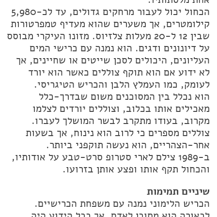
הכחול יכול לעבור מרחקים גדולים, עד לכ-5,980
קילומטרים, אך משערים שהוא מעדיף טמפרטורות
שבין 12 ל-20 מעלות צלזיוס. מזונו העיקרי מבוסס
על דיונונים ודגים. הוא נמנה עם כרישי המים
העליונים, היכולים לסכן שייטים או שחיינים, אך
לא ידוע אם הוא תוקף צוללים כאשר הוא יורד
לעומק, כמו העמלץ הלבן והכריש הטיגריסי.
הוא נכלל בין המסוכנים משום שבדרך-כלל
מאכילים אותו בכלוב, וצוללים יורדים לצלמו
מקרוב, בעודו מתקרב לבשר המושלך לעברו.
צוללים מספרים כי לרוב הוא נינוח, אך בשעות
אחר-הצהריים, הוא נעשה תוקפני ביותר.
ב-1989 צילם לארי סטרופ סרט-טבע על אודותיו,
והכחול תקף אותו ופצע אותן בזרועו.
שיניים תמימות
הכריש הלימוני נמנה עם משפחת הכרישיים.
לכאורה הוא מסוכן לאדם, אך ככל הידוע היה