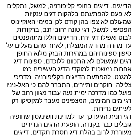
הדייגים. דייגים בחופי קליפורניה, למשל, נתקלים
לא פעם להפתעתם בלהקות דגים ענקיות
שמעולם לא צפו בהן קודם לכן במימי האוקיינוס
הפסיפי. למשל, דגי טונה זהובי זנב, ברקודות,
לבוט ואפילו דגי ירח. הדייגים הללו מתהפנטים
עד מהרה מהדיג המוצלח, לאחר שהם מעלים על
סיפון ספינותיהם במהירות הבזק מלוא החופן
דגים שמעולם לא התכוונו ללוכדם. ספינות דיג
אחרות נמשכות למוקדי הדיג העשירים כמו
למגנט. להפתעת הדייגים בקליפורניה, מדריכי
צלילה, חוקרים ותיירים, התברר להם כי האל-ניניו
פועל כמו מדרכה ימית נעה עבור מגוון רחב של
דגי מים חמימים, המצפינים מעבר למקסיקו רק
לעיתים נדירות.
דגי חנית הגיעו כך עד למדינת וושינגטון שחופיה
גובלים כבר בקנדה. הופעת הדגים הנדירים
מעוררת לרוב בהלת דיג חסרת תקדים. דייגים