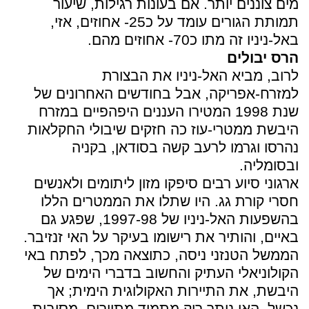
מים צוננים יותר. אם בעונות רגילות, שיעור
תמותת הגורים עומד על כ25- אחוזים, אזי,
באל-ניניו זה מתו כ70- אחוזים מהם.
הרס יבולים
לרוב, מביא האל-ניניו את הבצורת
למזרח-אפריקה, אבל בחודשים האחרונים של
שנת 1998 המטירו העננים היפהפיים במזרח
היבשת ממטרי-עוז כה חזקים שיבולי החקלאות
נהרסו וגרמו לרעב קשה בסודאן, בקניה
ובסומליה.
ארגוני סיוע רבים סיפקו מזון ליתומים ולאנשים
חסרי קורת גג. היו שתלו את הממטרים הללו
בהשפעות האל-ניניו של 1997-98, שפגע גם
באיים, והותיר את רישומו בעיקר על האי זנזיבר.
הממשל הטנזני ניסה, כתוצאה מכך, לפתח באי
הקולוניאלי העתיק והחשוב בדברי הימים של
היבשת, את התיירות האקולוגית הימית; אך
נכשל. האי נותר ריק מתמיד מתיירים, מסיבות