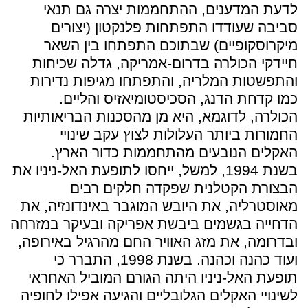
לדעת המדענים, ההתחממות יצרה גם תנאי
סביבה שעודדו התפתחות פלנקטון (יצורים
מיקרוסקופיים) שבתוכם התפתחו בין השאר
חיידקי הכולרה בדרום-אמריקה, גדלה שכיחות
והתפשטות המלריה, והתפתחו מגיפות נדירות
כמו קדחת הדנג, הסכיסטומיאזיס והליים.
הכולרה, לדוגמא, היא מן מהסכנות הבריאותיות
החמורות ביותר העלולות לצוץ עקב שינויי
האקלים הנובעים מהתחממות כדור הארץ.
בשנת 1994, למשל, ייחסו לתופעת האל-ניניו את
הבצורת הקטלנית שפקדה חלקים רבים
מאוסטרליה, את היובש המוגבר באינדונזיה, את
הדחייה בגשמים ביבשת אפריקה ובעיקר במזרחה
ובדרומה, את מזג האוויר החם מהרגיל באירופה,
ועוד כהנה וכהנה. בשנת 1998, התברר כי
תופעת האל-ניניו היתה הגורם המוביל האחראי
לשינויי האקלים הגלובליים והגיעה אפילו לחופיה