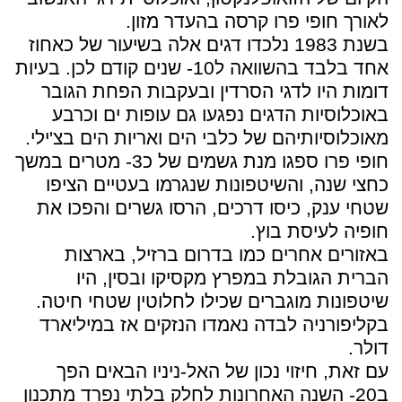
לאורך חופי פרו קרסה בהעדר מזון.
בשנת 1983 נלכדו דגים אלה בשיעור של כאחוז
אחד בלבד בהשוואה ל10- שנים קודם לכן. בעיות
דומות היו לדגי הסרדין ובעקבות הפחת הגובר
באוכלוסיות הדגים נפגעו גם עופות ים וכרבע
מאוכלוסיותיהם של כלבי הים ואריות הים בצ'ילי.
חופי פרו ספגו מנת גשמים של כ3- מטרים במשך
כחצי שנה, והשיטפונות שנגרמו בעטיים הציפו
שטחי ענק, כיסו דרכים, הרסו גשרים והפכו את
חופיה לעיסת בוץ.
באזורים אחרים כמו בדרום ברזיל, בארצות
הברית הגובלת במפרץ מקסיקו ובסין, היו
שיטפונות מוגברים שכילו לחלוטין שטחי חיטה.
בקליפורניה לבדה נאמדו הנזקים אז במיליארד
דולר.
עם זאת, חיזוי נכון של האל-ניניו הבאים הפך
ב20- השנה האחרונות לחלק בלתי נפרד מתכנון