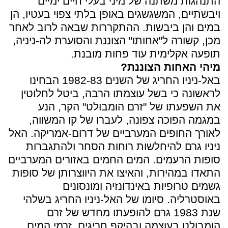
התנהגות משתנה של מיני בעלי חיים ימיים
ויבשתיים, המשגשגים באופן בלתי צפוי בעטיו, הן
במים והן ביבשות. ההתקררות שבאה לרוב לאחר
מכן, קשורה ל"אחותו" הצוננת והסוערת לה-ניניה,
תופעה אקלימית עוד פחות מובנת.
מיהי האחות הצוננת?
באל-ניניו החריג של השנים 1982-83 הבחינו
לראשונה כי בשל עוצמתו הרבה, ביטל לחלוטין
את השפעתו של "זרם הומבולט" הקר, הנע
במגמה הפוכה צפונה, לעברו של קו המשווה,
לאורך החופים המערביים של דרום-אמריקה. האל
ניניו גרם להיחלשות רוחות הסחר ולהתגברות
סופות הרעמים. המים החמים באזורים המערביים
התאדו במהירות, והאיצו את היווצרותן של סופות
גשמים טרופיות באינדונזיה ומונסונים
באוסטרליה. סיומו של האל-ניניו החריג בשלהי
שנת 1983 גרם להופעתו מחדש של זרם
הומבולט בעוצמה ובהיקף חריגים. זרמי המים