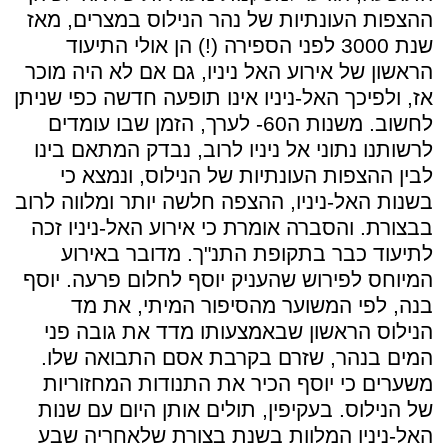
ההצפות העונתיות של נהר הנילוס במצרים, מאז
שנת 3000 לפני הספירה (!) הן אולי התיעוד
הראשון של אירוע האל ניניו, גם אם לא היה מוכר
אז, ולפיכך האל-ניניו אינו תופעה חדשה כפי שניתן
לחשוב. משנות ה60- לערך, הזמן שבו עומדים
לרשותנו נתוני אל ניניו לרוב, נבדק המתאם בינו
לבין ההצפות העונתיות של הנילוס, ונמצא כי
בשנות האל-ניניו, ההצפה חלשה יותר ומלווה לרוב
בבצורת. והסברה אומרת כי אירוע האל-ניניו זכה
לתיעוד כבר בתקופת התנ"ך. מדובר באירוע
המיוחס לפירוש שהעניק יוסף לחלום פרעה. יוסף
בנה, לפי המשוער מהסיפור המיתי, את מד
הנילוס הראשון שבאמצעותו מדד את גובה פני
המים בנהר, שזרם בקרבת אסם התבואה שלו.
משערים כי יוסף הכיר את התנודות המחזוריות
של הנילוס. בעקיפין, תולים אותן היום עם שנות
האל-ניניו המלוות בשנת בצורת שלאחריה שבע