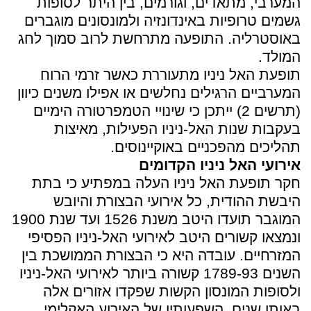
המערבי, מתאדים, וגורמים, בין היתר לסופות
גשמים טרופיות באינדונזיה ולמונסונים מוגברים
באוסטרליה. התופעה מתרחשת לרוב סמוך לחג
המולד.
תופעת האל ניניו מתעוררת כאשר זרמי הרוח
המערביים הרגילים נחלשים או אפילו משנים כיוון
(תרשים 2) ייתכן כי שינויי הטמפרטורה הימיים
בעקבות שנות האל-ניניו הפעילות, מאיצות
תהליכים מהפכניים באוקיינוסים.
אירועי האל ניניו הקדומים
חקר תופעת האל ניניו העלה במפתיע כי בתת
היבשת ההודית, כל אירועי הבצורת והיובש
המוגבר תועדו היטב משנת 1526 ועד שנת 1900
ונמצאו קשורים היטב לאירועי האל-ניניו הפסיפי
המזרחיים. עובדה היא כי הבצורת הממושכת בין
השנים 1789-93 קשורה ביותר לאירועי האל-ניניו
ולסופות המונסון הקשות שפקדו אזורים אלה
באותן שנים. השפעותיו של האירוע האקלימי