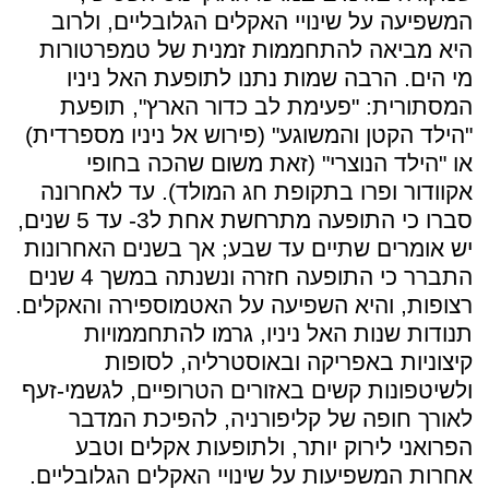
המשפיעה על שינויי האקלים הגלובליים, ולרוב
היא מביאה להתחממות זמנית של טמפרטורות
מי הים. הרבה שמות נתנו לתופעת האל ניניו
המסתורית: "פעימת לב כדור הארץ", תופעת
"הילד הקטן והמשוגע" (פירוש אל ניניו מספרדית)
או "הילד הנוצרי" (זאת משום שהכה בחופי
אקוודור ופרו בתקופת חג המולד). עד לאחרונה
סברו כי התופעה מתרחשת אחת ל3- עד 5 שנים,
יש אומרים שתיים עד שבע; אך בשנים האחרונות
התברר כי התופעה חזרה ונשנתה במשך 4 שנים
רצופות, והיא השפיעה על האטמוספירה והאקלים.
תנודות שנות האל ניניו, גרמו להתחממויות
קיצוניות באפריקה ובאוסטרליה, לסופות
ולשיטפונות קשים באזורים הטרופיים, לגשמי-זעף
לאורך חופה של קליפורניה, להפיכת המדבר
הפרואני לירוק יותר, ולתופעות אקלים וטבע
אחרות המשפיעות על שינויי האקלים הגלובליים.