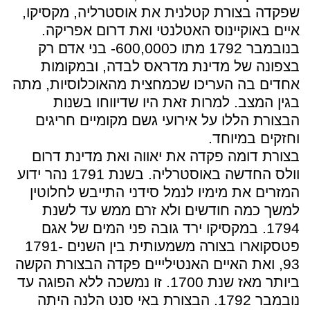
שפקדה בצורת קטלנית את אוסטרליה, מקסיקו,
איים באוקיינוס האטלנטי ואת דרום אפריקה.
בנובמבר 1792 מתו כ600,000- בני אדם רק
בצפונה של מדינת מדראס לבדה, ובמקומות
אחדים בה העריכו שכמחצית מהאוכלוסיות, מתה
בגין המצב. למרות זאת היו שדיווחו בשנות
הבצורת הללו על אירועי גשם מקומיים חריגים
וחזקים במיוחד.
בצורת דומה פקדה את יאווה ואת מדינת דרום
וולס החדשה באוסטרליה. בשנת 1791 נהר ידוע
המזרים את מימיו לנמל סידני התייבש לחלוטין
למשך כמה חודשים ולא זרם ממש עד לשנת
1794. במקסיקו ירד גובה פני המים של אגם
פטסקוארו בצורה משמעותית בין השנים 1791-
93, ואת האיים האנטילייים פקדה הבצורת הקשה
ביותר מאז שנת 1700. זו נמשכה ללא הפוגה עד
נובמבר 1792. הבצורת באי סנט הלנה היתה