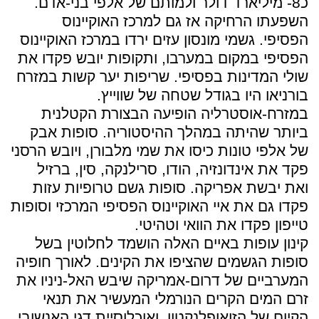
כ8- מיליארד דולר ולמותם של אלפי בני-אדם.
השפעתו הרחיקה אז גם למרכז האוקיינוס
הפסיפי. גשמי מונסון עזים ירדו במרכז האוקיינוס
הפסיפי במקום במערבו, ותקופות יובש פקדו את
שולי המדינות בפסיפי. שריפות יער קשות במזרח
בורניאו היו בגודל שטחה של שווייץ.
במזרח-אוסטרליה הופיעה הבצורת הקטלנית
ביותר שהיתה במהלך ההיסטוריה. סופות אבק
של אלפי טונות כיסו את שמי מלבורן, ויובש הרסני
פקד את אינדונזיה, הודו, סרילנקה, סין, ברזיל
ואת יבשת אפריקה. סופות גשם טרופיות עזות
פקדו גם את איי האוקיינוס הפסיפי המרכזי וסופות
טייפון פקדו את הוואי וטהיטי.
קינון עופות באיים האלה הושמד לחלוטין בשל
סופות הגשמים שהציפו את הקינים. לאורך חופיה
המערביים של דרום-אמריקה שיבש האל-ניניו את
זרם המים הקרים הנורמלי המעשיר את תנאי
הקיום של הזואופלנקטון, ואוכלוסיית דגי האנשובי