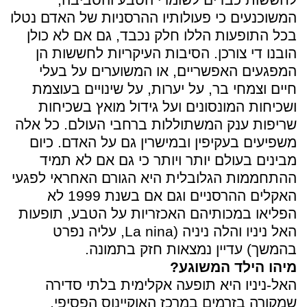
המשוכנעים כי פעולותיו ההרסניות של האדם נטלו
בכל התופעות הללו חלק נכבד, גם אם לא כולן
הובנו די צורכן. הסיבות העיקריות לחששות הן
המפגעים האפשריים, או המשוערים על בעלי
חיים וצמחי בר, על יערות, על שינויים בעוצמת
ושכיחות המונסונים ועל גידול מואץ בשכיחות
שריפות ענק המשתוללות ברחבי העולם. כל אלה
משפיעים בעקיפין ובמישרין גם על האדם. כיום
מבינים בעולם יותר ויותר כי גם אם לא תמיד
ההתחממות הגלובלית היא הגורם האחראי לפגעי
האקלים ההרסניים וגם אם בשנת 1999 לא
הפליאו במכותיהם האכזריות על הטבע, תופעות
האל ניניו והלה ניניה (La nina, עליה נפרט
בהמשך) עדיין נמצאות חזק בתמונה.
מיהו הילד המשוגע?
האל-ניניו היא תופעה אקלימית בלתי סדירה
שמקורה בזרמים במרכז האוקיינוס הפסיפי,