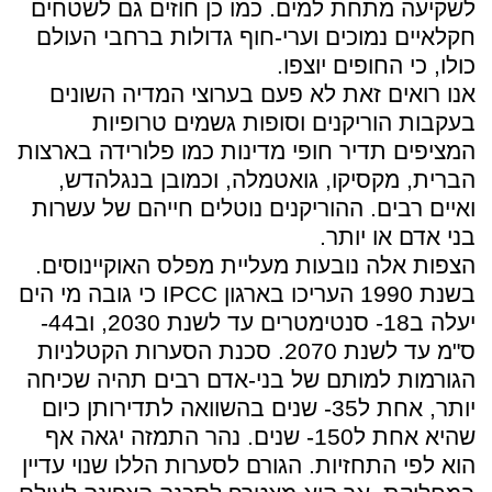
לשקיעה מתחת למים. כמו כן חוזים גם לשטחים
חקלאיים נמוכים וערי-חוף גדולות ברחבי העולם
כולו, כי החופים יוצפו.
אנו רואים זאת לא פעם בערוצי המדיה השונים
בעקבות הוריקנים וסופות גשמים טרופיות
המציפים תדיר חופי מדינות כמו פלורידה בארצות
הברית, מקסיקו, גואטמלה, וכמובן בנגלהדש,
ואיים רבים. ההוריקנים נוטלים חייהם של עשרות
בני אדם או יותר.
הצפות אלה נובעות מעליית מפלס האוקיינוסים.
בשנת 1990 העריכו בארגון IPCC כי גובה מי הים
יעלה ב18- סנטימטרים עד לשנת 2030, וב44-
ס"מ עד לשנת 2070. סכנת הסערות הקטלניות
הגורמות למותם של בני-אדם רבים תהיה שכיחה
יותר, אחת ל35- שנים בהשוואה לתדירותן כיום
שהיא אחת ל150- שנים. נהר התמזה יגאה אף
הוא לפי התחזיות. הגורם לסערות הללו שנוי עדיין