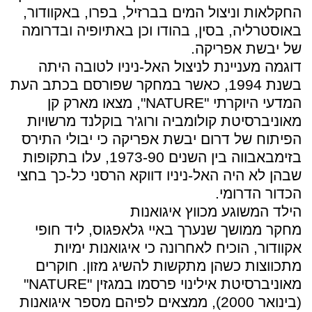
החקלאות וניצול המים בברזיל, בפרו, באקוודור,
באוסטרליה, בסין, בהודו וכן באתיופיה ובדרומה
של יבשת אפריקה.
דוגמה מעניינת לניצול האל-ניניו לטובה היתה
בשנת 1994, כאשר במחקר שפורסם בכתב העת
המדעי היוקרתי "NATURE", מצאו מארק קן
מאוניברסיטת קולומביה ורוג'ר בוקלנד מרשויות
הפיתוח של דרום יבשת אפריקה כי יבולי התירס
בזימבאבווה בין השנים 1973-90, עלו בתקופות
שבהן לא היה האל-ניניו דווקא הרסני כל-כך בחצי
הכדור הדרומי.
הילד המשוגע מכווץ איגואנות
מחקר ממושך שנערך באיי גלאפגוס, ליד חופי
אקוודור, הוכיח לאחרונה כי איגואנות ימיות
מתכווצות כשהן מתקשות להשיג מזון. חוקרים
מאוניברסיטת אילינוי פרסמו במגזין "NATURE"
(בינואר 2000), ממצאים לפיהם מספר איגואנות