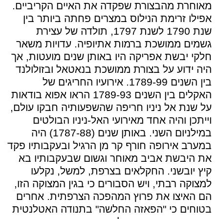
מאוחרת מהבצורת שפקדה את האיים הקריביים.
אפילו זרימת הנילוס במצרים פחתה ביותר בין
שנת 1790 לשנת 1797, תולדה של עצירת
גשמים ממושכת ברמות אתיופיה. עדויות משאר
חלקי יבשת אפריקה היו באותן שנים מועטות, אך
היה ידוע על בצורת ממושכת בנאטאל ובזולולנד
בין השנים 1789-99. אירועיו החריגים של
האקלים בין השנים 1789-93 הראו אפוא בודאות
על שנת אל ניניו חריפה שהשפעותיה חבקו עולם,
וייתכן והיה אחד מאירועי האל-ניניו הבולטים
במילניום השני. באותן שנים (1787-88) היה
במערב אירופה חורף קר מן הרגיל ובעקבותיו פקד
את היבשת אביב מאוחר וגשום שבעקבותיו בא
קיץ יובשני. החקלאים בצרפת, למשל, נקלעו
למצוקה רבתי, ויש הסבורים כי בגין המצוקה הזו,
הם האיצו את פרוץ המהפכה הצרפתית. אחרים
בטוחים כי "הפאזה החלשה" בתנודה האטלנטית