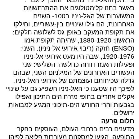
כאשר בחנו קלימטולוגים את ההתרחשויות
המשוערות של האל-ניניו ב100- השנים
האחרונות, הם גילו שינויים בין-עשוריים, וחילקו
את תקופת המעקב באופן גס לשלושה חלקים:
הראשון: 1880-1920, שהיתה תקופת אנזו
(ENSO) חזקה (ריבוי אירועי אל-ניניו). השני:
1920-1976, שבה היו מעט אירועי אל-ניניו
ופעילות האנזו דווחה כחלשה. השלישי: שני
העשורים האחרונים של המילניום השני, שבהם
גדלה שכיחותם ועוצמתם של אירועי האל-ניניו.
לפיכך היו שטענו כי האל-ניניו השפיע גם על שינויי
אקלים אזוריים בחופי מזרח הים התיכון ואפילו
בגבעות והרי החורש הים-תיכוני המגיע למבואות
ירושלים.
חלום פרעה
מדענים רבים ברחבי העולם, העוסקים בחקר
התופעה, הגיעו למסקנות מעוררות פליאה לפיהן