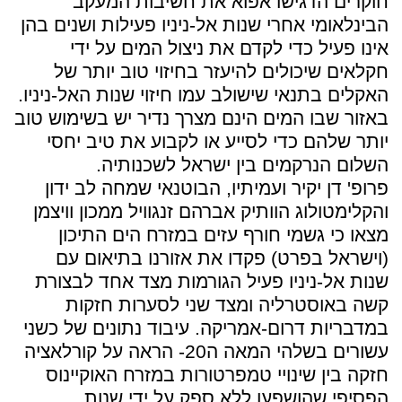
חוקרים הדגישו אפוא את חשיבות המעקב
הבינלאומי אחרי שנות אל-ניניו פעילות ושנים בהן
אינו פעיל כדי לקדם את ניצול המים על ידי
חקלאים שיכולים להיעזר בחיזוי טוב יותר של
האקלים בתנאי שישולב עמו חיזוי שנות האל-ניניו.
באזור שבו המים הינם מצרך נדיר יש בשימוש טוב
יותר שלהם כדי לסייע או לקבוע את טיב יחסי
השלום הנרקמים בין ישראל לשכנותיה.
פרופ' דן יקיר ועמיתיו, הבוטנאי שמחה לב ידון
והקלימטולוג הוותיק אברהם זנגוויל ממכון וויצמן
מצאו כי גשמי חורף עזים במזרח הים התיכון
(וישראל בפרט) פקדו את אזורנו בתיאום עם
שנות אל-ניניו פעיל הגורמות מצד אחד לבצורת
קשה באוסטרליה ומצד שני לסערות חזקות
במדבריות דרום-אמריקה. עיבוד נתונים של כשני
עשורים בשלהי המאה ה20- הראה על קורלאציה
חזקה בין שינויי טמפרטורות במזרח האוקיינוס
הפסיפי שהושפעו ללא ספק על ידי שנות