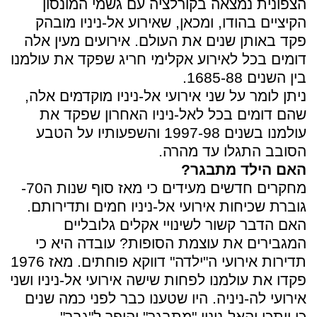
הצפונית נמצאה בקורלציה עם גשמי המונסון
הקיציים בהודו, ומכאן, שאירוע אל-ניניו מובהק
פקד באותן שנים את העולם. אירועים מעין אלה
דומים בכל לאירוע אקלימי חריג שפקד את עולמנו
בין השנים 1685-88.
ניתן לומר על שני אירועי אל-ניניו מוקדמים אלה,
שהם דומים בכל לאל-ניניו האחרון שפקד את
עולמנו בשנים 1997-98 והשפעותיו על הטבע
הסובב התגלו עד מהרה.
האם הילד מתבגר?
מחקרים חדשים מעידים כי מאז סוף שנות ה70-
גוברת שכיחות אירועי אל-ניניו חמים ותדירותם.
האם הדבר קשור לשינויי אקלים גלובליים
המגבירים את עוצמת הסופות? עובדה היא כי
תדירות אירועי ה"ילדה" דווקא פוחתים. מאז 1976
פקדו את עולמנו לפחות שישה אירועי אל-ניניו ושני
אירועי לה-ניניה. היו שטענו כבר לפני כמה שנים
כי ייתכן והאל-ניניו "מתבגר" והופך ל"גבר".