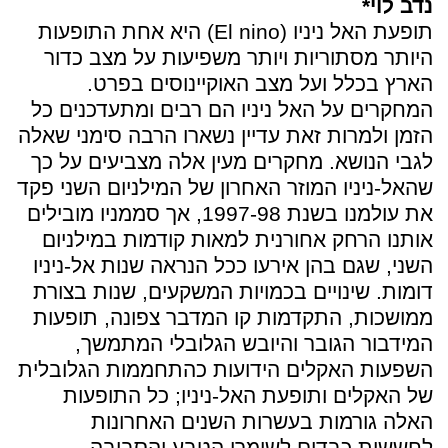
נדב לוי*
תופעת האל ניניו (El nino) היא אחת התופעות
היותר מסתוריות ויותר משפיעות על מצב כדור
הארץ בכלל ועל מצב האוקיינוסים בפרט.
המחקרים על האל ניניו הם רבים ומתעדכנים כל
הזמן ולמרות זאת עדיין נשארו הרבה סימני שאלה
לגבי הנושא. מחקרים מעין אלה מצביעים על כך
שהאל-ניניו המוזר האחרון של המילניום השני פקד
את עולמנו בשנת 1997-98, אך סממניו מובילים
אותנו הרחק אחורנית למאות קודמות במילניום
השני, שגם בהן אירעו ככל הנראה שנות אל-ניניו
דומות. שינויים בכמויות המשקעים, שנות בצורת
ממושכות, התקדמות קו המדבר צפונה, תופעות
המידבור הגובר והיובש הגלובלי המתמשך,
השפעות האקלים הידועות כהתחממות הגלובלית
של האקלים ותופעת האל-ניניו; כל התופעות
האלה גורמות בעשרות השנים האחרונות
לחששות כבדים לשומרי הטבע והסביבה,