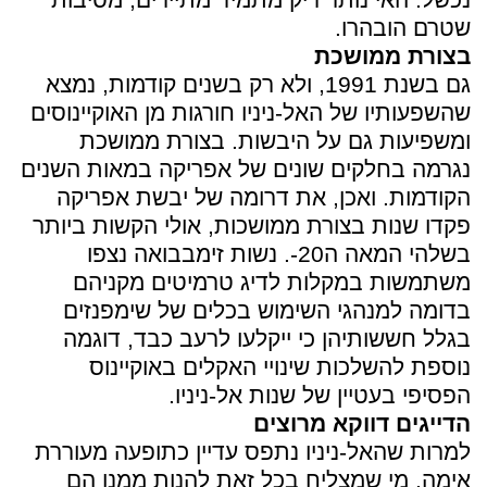
שטרם הובהרו.
בצורת ממושכת
גם בשנת 1991, ולא רק בשנים קודמות, נמצא
שהשפעותיו של האל-ניניו חורגות מן האוקיינוסים
ומשפיעות גם על היבשות. בצורת ממושכת
נגרמה בחלקים שונים של אפריקה במאות השנים
הקודמות. ואכן, את דרומה של יבשת אפריקה
פקדו שנות בצורת ממושכות, אולי הקשות ביותר
בשלהי המאה ה20-. נשות זימבבואה נצפו
משתמשות במקלות לדיג טרמיטים מקניהם
בדומה למנהגי השימוש בכלים של שימפנזים
בגלל חששותיהן כי ייקלעו לרעב כבד, דוגמה
נוספת להשלכות שינויי האקלים באוקיינוס
הפסיפי בעטיין של שנות אל-ניניו.
הדייגים דווקא מרוצים
למרות שהאל-ניניו נתפס עדיין כתופעה מעוררת
אימה, מי שמצליח בכל זאת להנות ממנו הם