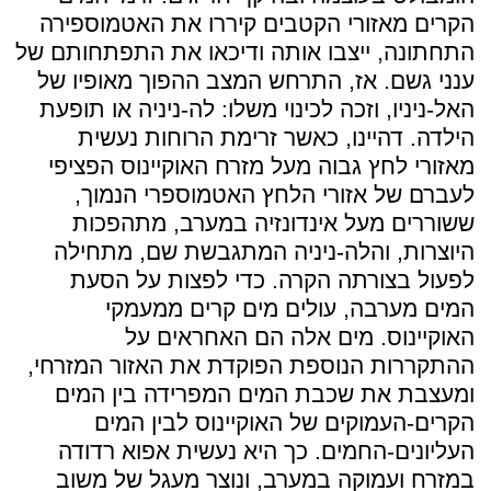
הקרים מאזורי הקטבים קיררו את האטמוספירה
התחתונה, ייצבו אותה ודיכאו את התפתחותם של
ענני גשם. אז, התרחש המצב ההפוך מאופיו של
האל-ניניו, וזכה לכינוי משלו: לה-ניניה או תופעת
הילדה. דהיינו, כאשר זרימת הרוחות נעשית
מאזורי לחץ גבוה מעל מזרח האוקיינוס הפציפי
לעברם של אזורי הלחץ האטמוספרי הנמוך,
ששוררים מעל אינדונזיה במערב, מתהפכות
היוצרות, והלה-ניניה המתגבשת שם, מתחילה
לפעול בצורתה הקרה. כדי לפצות על הסעת
המים מערבה, עולים מים קרים ממעמקי
האוקיינוס. מים אלה הם האחראים על
ההתקררות הנוספת הפוקדת את האזור המזרחי,
ומעצבת את שכבת המים המפרידה בין המים
הקרים-העמוקים של האוקיינוס לבין המים
העליונים-החמים. כך היא נעשית אפוא רדודה
במזרח ועמוקה במערב, ונוצר מעגל של משוב