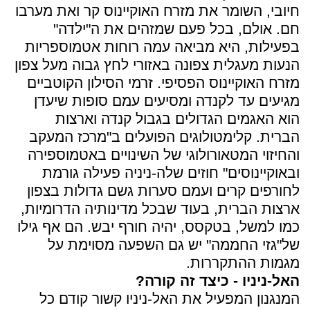
חיובי, השומר את מזרח האוקיינוס קר ואת מערבו
חם. אולם, בכל פעם שמזהים את ה"ילדה"
בפעילות, היא מביאה עמה רוחות אטמוספריות
הנעות מעגלית צפונה באזורי לחץ גבוה מעל צפון
מזרח האוקיינוס הפסיפי. זרמי הסילון הקוטביים
מגיעים עד לקנדה ומסיעים עמם סופות שיעדן
הוא האגמים הגדולים בגבול קנדה וארצות
הברית. קלימטולוגים הפועלים ב"מרכז המעקב
והחיזוי המטאורולוגי של השינויים באטמוספירה
ובאוקיינוסים" חוזים שלה-ניניה פעילה גורמת
לחורפים קרים ועמם סערות גשם גדולות בצפון
ארצות הברית, בעוד שבכל מדינותיה הדרומיות,
כמו למשל, בטקסס, יהיה חורף יבש. הם אף גילו
של"גזי החממה" יש גם השפעה מסוימת על
מגמות ההתקררות.
האל-ניניו - כיצד זה קורה?
המנגנון המפעיל את האל-ניניו קשור קודם כל