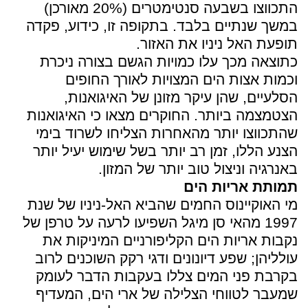
התכווצו בשבעה סנטימטרים (20% מאורכן)
במשך שנתיים בלבד. בתקופה זו, כידוע, פקדה
תופעת האל ניניו את האזור.
כתוצאה מכך עלו כמויות הגשם בצורה ניכרת
וכמות אצות הים המצויות לאורך החופים
הסלעיים, שהן עיקר מזונן של האיגואנות,
הצטמצמה ביותר. החוקרים מצאו כי האיגואנות
שהתכווצו יותר מהאחרות הצליחו לשרוד בימי
הצנע הללו, זמן רב יותר בשל שימוש יעיל יותר
באנרגיה וניצול טוב יותר של המזון.
תמותת אריות הים
מי האוקיינוס החמים שהביא האל-ניניו של שנת
1997 מהאי סן מיגל השפיעו לרעה על טרפן של
נקבות אריות הים הקליפורניים המיניקות את
עולליהן; שפע דיונונים ודגי רקק השוכנים לרוב
בקרבת פני המים צללו בעקבות הדבר לעומק
שמעבר לטווחי הצלילה של ארי הים, המעדיף