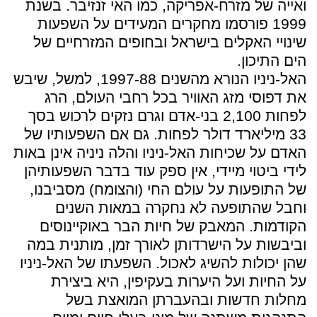
ואייה של מזרח-אפריקה, כמו האי זנזיבר. בשנת
1999 פורסמו מחקרים המעידים על השפעות
שינויי האקלים בישראל ובחופים המזרחיים של
הים התיכון.
האל-ניניו הנורא מהשנים 1997-88, למשל, שיבש
את דפוסי מזג האוויר בכל רחבי העולם, הרג
לפחות 2,100 בני-אדם וגרם נזקים לרכוש בסך
33 מיליארד דולר לפחות. גם אם השפעותיו של
האדם על שכיחות האל-ניניו והלה ניניה אינן באות
לידי ביטוי מיידי, אין ספק עוד בדבר השפעותיהן
של התופעות על עולם החי (והצומח) מסביבנו,
וחבל שהתופעה לא נחקרה במאות השנים
הקודמות. המאבק של חיות הבר באוקיינוסים
וביבשות על הישרדותן לאורך זמן, מותנית במה
שהן יכולות להשיג לאכול. השפעתו של האל-ניניו
על החיות ועל היערות בעקיפין, היא ביצירת
מחלות חדשות ובהעברתן המואצת בשל