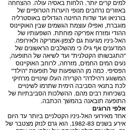
למים קרים יותר. הלחות באסיה עולה. ההצחחה
באזורים נרחבים מנופי היערות הטרופיים של
בורניאו ועד שדות החיטה הגדולים באוסטרליה
מוגברת, ואפילו עוצמת הגשמים שבין האוקיינוס
ההודי ומזרח אפריקה פוחתת. השפעותיו של
האל-ניניו מגיעות גם לצפון-אמריקה ולאירופה.
המדענים אף גילו כי מהשלבים הראשונים של
"התגבשותו הקטלנית" ועד לשיאה של התופעה,
נעים המים החמים, מזרחה, לרוחב האוקיינוס
הפסיפי. כמה מן ההשפעות של תופעות "הילד"
המשוגע ו"הילדה" הקרירה העלו שינויים מרחיקי
לכת בתנאי הסביבה הימית שתרמו לשינויים
בשכיחות רבים מהם. ההשלכות הסביבתיות של
התופעה תובאנה בהמשך הכתבה.
אלפי הרוגים
אחד מאירועי האל-ניניו הקטלניים ביותר עד היום
אירע בשנים 1982-83. הוא גרם לנזק מצטבר של