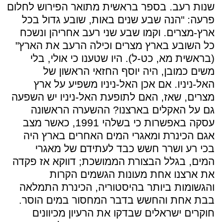
שנות רעב. בספר בראשית מתואר הפירוש לחלום
פרעה: "הנה שבע שנים באות, שובע גדול בכל
ארץ-מצרים. וקמו שבע שני רעב אחריהן ונשכח
כל השובע בארץ מצרים וכילה הרעב את הארץ"
(בראשית מא, כט-ל). היו שטענו כי אולי, בלי
משים כמובן, היה יוסף החזאי הראשון של
האל-ניניו. אם אכן האל-ניניו משפיע על ארץ
מצרים, שאז, האם לתופעת האל-ניניו יש השפעה
גם על האקלים בארצנו? ההשערה הראשונה
עסקה באפשרות כי בשלהי 1991, כאשר מצב
אגם הכינרת ומאגרי המים האחרים בארץ היה
בכי רע ושרר חשש כבד לעתידם של מאגרי
המים, בגלל הבצורת הממושכת; דווקא אז פקדה
את ארצנו אחת מעונות הגשמים הקרות
והגשומות ביותר בהיסטוריה, הכינרת התמלאה
בבת אחת והחשש בדבר המחסור במים הוסר.
חוקרים ישראלים שבדקו את הרעיון מכיוונים